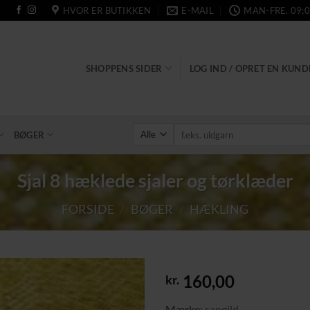
HVOR ER BUTIKKEN
E-MAIL
MAN-FRE. 09:0
SHOPPENS SIDER
LOG IND / OPRET EN KUN
Søg
BØGER
efter:
Sjal 8 hæklede sjaler og tørklæder
FORSIDE
/
BØGER
/
HÆKLING
160,00
kr.
Tilføj til
Mærke:
sangild