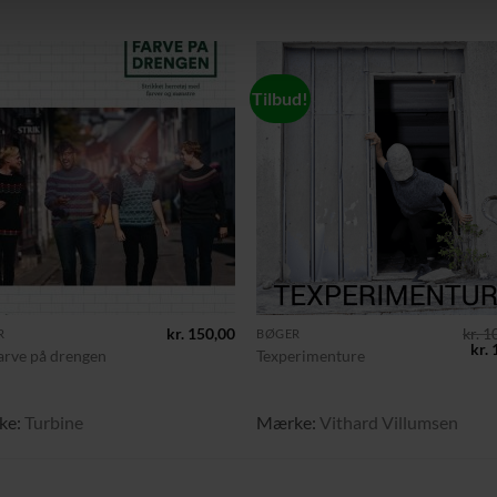
Tilbud!
Tilføj til
Tilføj 
ønskeliste
ønskeli
+
kr.
150,00
kr.
10
R
BØGER
De
kr.
1
farve på drengen
Texperimenture
opr
pris
var:
kr. 
ke:
Turbine
Mærke:
Vithard Villumsen