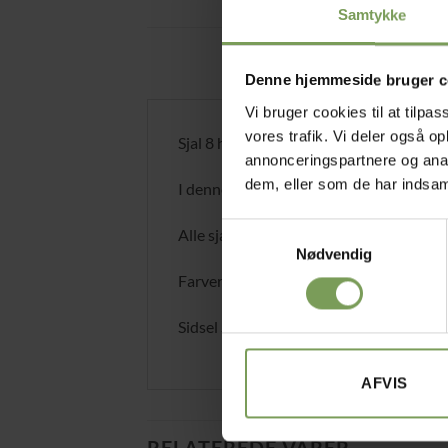
Samtykke
Denne hjemmeside bruger c
Vi bruger cookies til at tilpas
vores trafik. Vi deler også 
Sjal 8 hæklede sjaler og tørklæder.
annonceringspartnere og anal
dem, eller som de har indsaml
I denne bog finder du smukke hæklede sj
Samtykkevalg
Alle sjalerne er tilpas smalle til at de 
Nødvendig
Farverne er inspireret af kystens natur.
Sidsel Sangild har tidligere skrevet bø
AFVIS