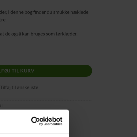
æder, I denne bog finder du smukke hæklede
tre.
il at de også kan bruges som tørklæder.
 antal
LFØJ TIL KURV
Tilføj til ønskeliste
al