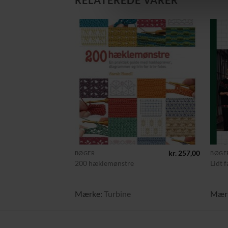
RELATEREDE VARER
Tilføj til
ønskeliste
+
+
kr.
257,00
BØGER
BØGE
200 hæklemønstre
Lidt 
Mærke:
Turbine
Mær