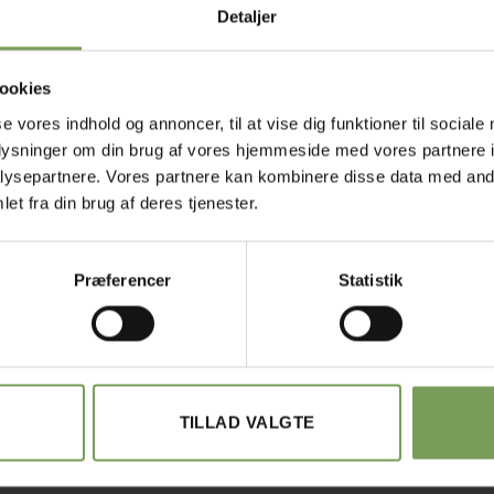
Detaljer
ookies
BESKRIVELSE
se vores indhold og annoncer, til at vise dig funktioner til sociale
oplysninger om din brug af vores hjemmeside med vores partnere i
ysepartnere. Vores partnere kan kombinere disse data med andr
et fra din brug af deres tjenester.
aler i alle mine yndlingsmønstre.
også kan bruges som tørklæder.
Præferencer
Statistik
 De fleste af opskrifterne har både tekst og diagram.
gerne ”Varme hænder”, ”Hækleværk”, ”Hovedstads”, ”3d-hækling”, ”H
TILLAD VALGTE