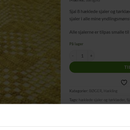
ønskeliste
Sjal 8 hæklede sjaler og tørkl
sjaler i alle mine yndlingsmøns
Alle sjalerne er tilpas smalle t
På lager
Sjal 8 hæklede sjaler og tørklæder
TI
Kategorier:
BØGER
,
Hækling
Tags:
hæklede sjaler og tørklæder
,
Sj