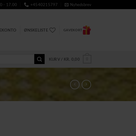
0 - 17.00
+4540215797
Nyhedsbrev
DEKONTO
ØNSKELISTE
GAVEKORT
0
KURV /
KR.
0,00