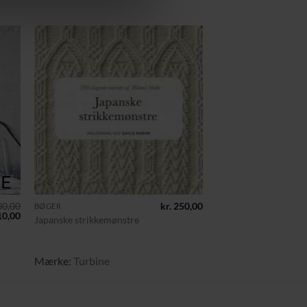
til
Tilføj til
ste
ønskeliste
+
0,00
kr.
250,00
BØGER
n
Den
0,00
Japanske strikkemønstre
indelige
aktuelle
pris
er:
100,00.
kr. 10,00.
Mærke:
Turbine