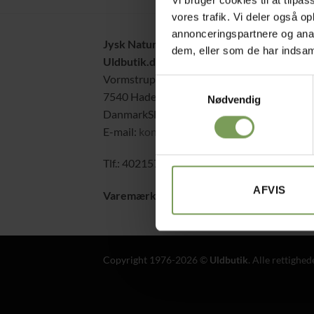
vores trafik. Vi deler også 
annonceringspartnere og anal
Jysk Naturpleje ApS
Alt 
dem, eller som de har indsaml
Uldbutik.dk
Hand
Vormstrupvej 15
Samtykkevalg
Om 
7540 Haderup
Nødvendig
Cook
DanmarkSE nr. 41747323
E-mail:
kontakt@uldbutik.dk
F
P
Tlf.: 40215797
leve
AFVIS
Varemærke
: “VA 2019 01362”
Copyright 1976-2026 ©
Uldbutik
. Alle rettighe