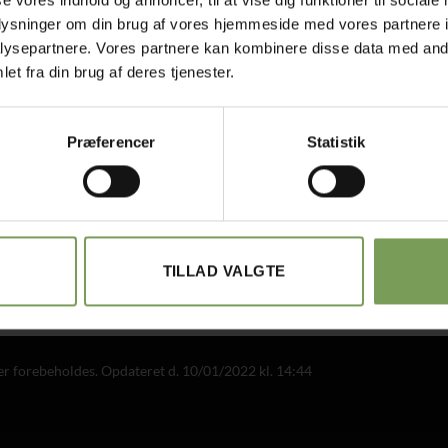
oplysninger om din brug af vores hjemmeside med vores partnere i
ysepartnere. Vores partnere kan kombinere disse data med andr
det med småt…
et fra din brug af deres tjenester.
elsbetingelser
Uldbutik.dk
Præferencer
Statistik
ie- og privatlivspolitik
ORTRYD ORDRE
ersonlig service
Hurtig
ring
Kvalitetsgarn
TILLAD VALGTE
der forebeholdes. Opdateret d. 10/01/2022 kl. 14:44