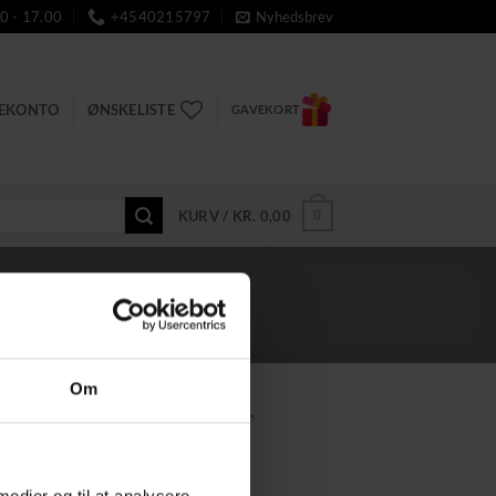
0 - 17.00
+4540215797
Nyhedsbrev
DEKONTO
ØNSKELISTE
GAVEKORT
0
KURV /
KR.
0,00
Om
lease disregard the uncategorized.
 medier og til at analysere