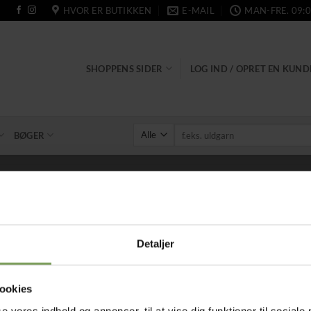
HVOR ER BUTIKKEN
E-MAIL
MAN-FRE. 09:0
SHOPPENS SIDER
LOG IND / OPRET EN KUN
Søg
BØGER
efter:
Uncategorized
FORSIDE
/
UNCATEGORIZED
Detaljer
 wich means that we don’t have a place for the uncategorized yet. P
 dit valg.
ookies
se vores indhold og annoncer, til at vise dig funktioner til sociale