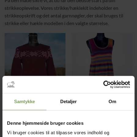
På den måde sikre vi, at du får den bedste start på din
strikkeoplevelse. Vores strikke/hæklekit indeholder en
strikkeopskrift og det antal garnnøgler, der skal bruges til
strikke eller hækle modellen i den valgte størrelse.
TRØJER OG
KJOLER OG
BLUSER
TUNIKA
Samtykke
Detaljer
Om
12 VARER
3 VARER
Denne hjemmeside bruger cookies
Vi bruger cookies til at tilpasse vores indhold og