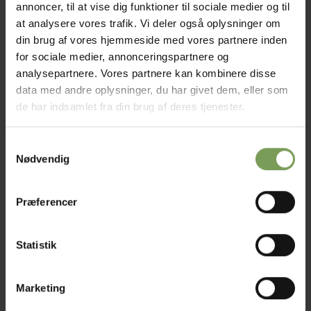
annoncer, til at vise dig funktioner til sociale medier og til
at analysere vores trafik. Vi deler også oplysninger om
din brug af vores hjemmeside med vores partnere inden
for sociale medier, annonceringspartnere og
analysepartnere. Vores partnere kan kombinere disse
VESTE MV.
PONCHOER
data med andre oplysninger, du har givet dem, eller som
16 VARER
16 VARER
de har indsamlet fra din brug af deres tjenester.
Samtykkevalg
Nødvendig
Præferencer
Statistik
SJALER OG
TIL BØRN
TØRKLÆDER
2 VARER
12 VARER
Marketing