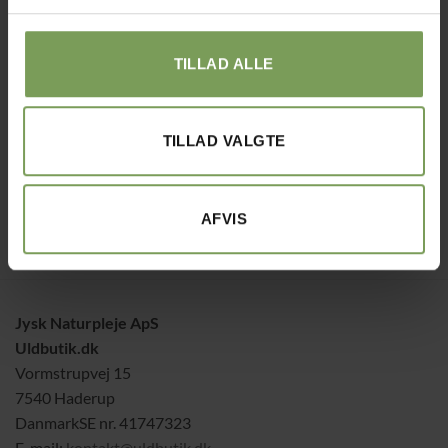
TILLAD ALLE
TILLAD VALGTE
TILBEHØR
4 VARER
AFVIS
Jysk Naturpleje ApS
Uldbutik.dk
Vormstrupvej 15
7540 Haderup
DanmarkSE nr. 41747323
E-mail:
kontakt@uldbutik.dk