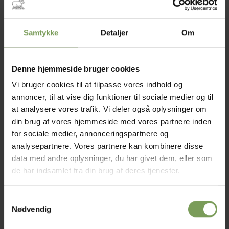
IKKE PÅ LAGER
Samtykke
Detaljer
Om
kr.
65,00
kr.
65,00
BØGER
BØGER
Hakkebog for
Bare en klud
Denne hjemmeside bruger cookies
begyndere
Vi bruger cookies til at tilpasse vores indhold og
Mærke:
Daisy Tyron
annoncer, til at vise dig funktioner til sociale medier og til
Mærke:
Daisy Tyron
at analysere vores trafik. Vi deler også oplysninger om
din brug af vores hjemmeside med vores partnere inden
for sociale medier, annonceringspartnere og
analysepartnere. Vores partnere kan kombinere disse
Tilføj til
data med andre oplysninger, du har givet dem, eller som
ønskeliste
de har indsamlet fra din brug af deres tjenester.
Samtykkevalg
Nødvendig