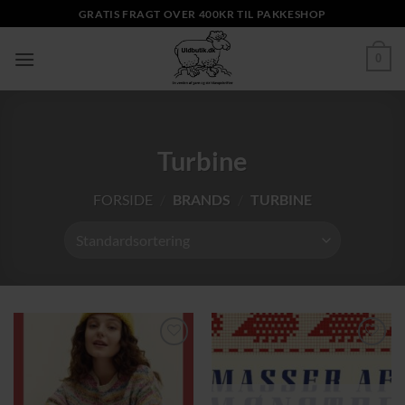
Fortsæt
GRATIS FRAGT OVER 400KR TIL PAKKESHOP
til
indhold
0
Turbine
FORSIDE
/
BRANDS
/
TURBINE
Tilføj til
Tilføj til
ønskeliste
ønskeliste