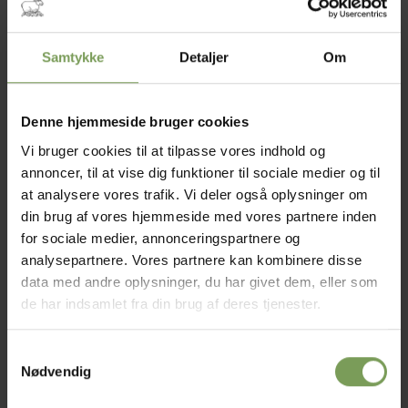
Samtykke
Detaljer
Om
kr.
200,00
kr.
225,00
BØGER
BØGER
Hønsestrik – til alle
Jacquard strik
tider
Denne hjemmeside bruger cookies
Mærke:
Turbine
Vi bruger cookies til at tilpasse vores indhold og
Mærke:
Turbine
annoncer, til at vise dig funktioner til sociale medier og til
at analysere vores trafik. Vi deler også oplysninger om
din brug af vores hjemmeside med vores partnere inden
for sociale medier, annonceringspartnere og
Tilføj til
Tilføj til
analysepartnere. Vores partnere kan kombinere disse
ønskeliste
ønskeliste
data med andre oplysninger, du har givet dem, eller som
de har indsamlet fra din brug af deres tjenester.
Samtykkevalg
Nødvendig
kr.
250,00
kr.
250,00
BØGER
BØGER