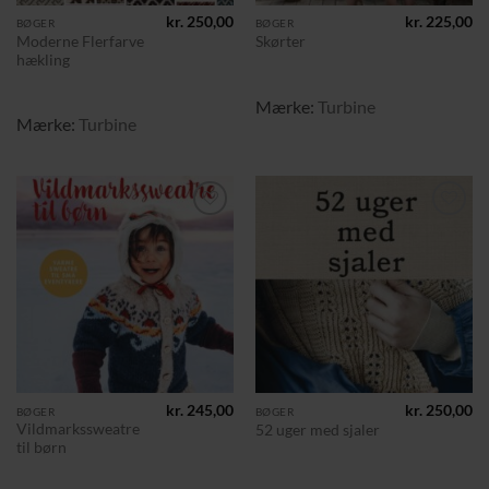
kr.
250,00
kr.
225,00
BØGER
BØGER
Moderne Flerfarve
Skørter
hækling
Mærke:
Turbine
Mærke:
Turbine
Tilføj til
Tilføj til
ønskeliste
ønskeliste
kr.
245,00
kr.
250,00
BØGER
BØGER
Vildmarkssweatre
52 uger med sjaler
til børn