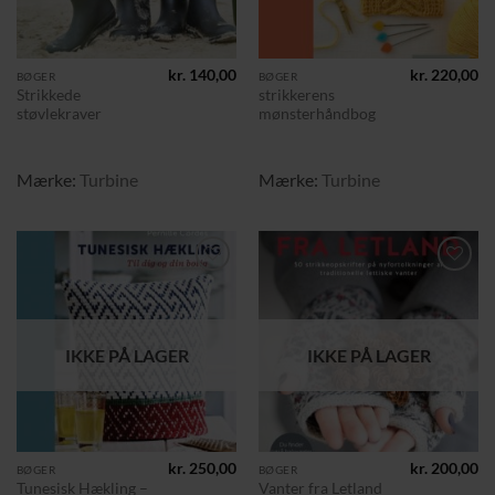
kr.
140,00
kr.
220,00
BØGER
BØGER
Strikkede
strikkerens
støvlekraver
mønsterhåndbog
Mærke:
Turbine
Mærke:
Turbine
Tilføj til
Tilføj til
ønskeliste
ønskeliste
IKKE PÅ LAGER
IKKE PÅ LAGER
kr.
250,00
kr.
200,00
BØGER
BØGER
Tunesisk Hækling –
Vanter fra Letland