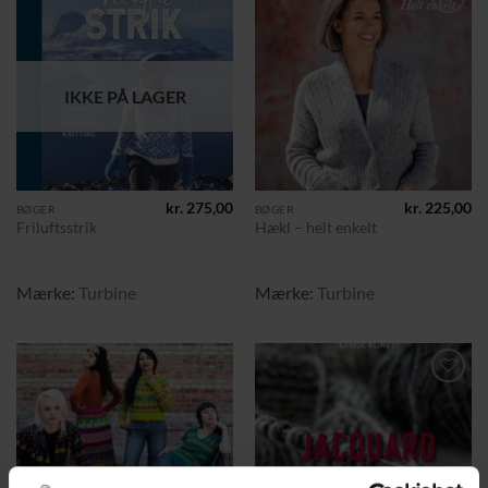
Tilføj til
Tilføj til
ønskeliste
ønskeliste
IKKE PÅ LAGER
kr.
275,00
kr.
225,00
BØGER
BØGER
Friluftsstrik
Hækl – helt enkelt
Mærke:
Turbine
Mærke:
Turbine
Tilføj til
Tilføj til
ønskeliste
ønskeliste