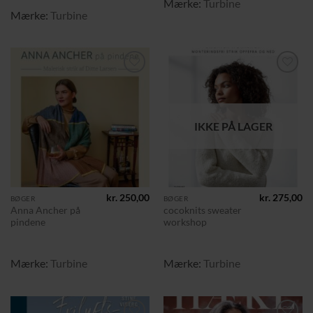
Mærke:
Turbine
Mærke:
Turbine
Tilføj til
Tilføj til
ønskeliste
ønskeliste
IKKE PÅ LAGER
kr.
250,00
kr.
275,00
BØGER
BØGER
Anna Ancher på
cocoknits sweater
pindene
workshop
Mærke:
Turbine
Mærke:
Turbine