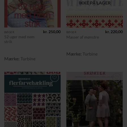
IKKE PÅ LAGER
kr.
250,00
kr.
220,00
BØGER
BØGER
52 uger med nem
Masser af mønstre
strik
Mærke:
Turbine
Mærke:
Turbine
Tilføj til
Tilføj til
ønskeliste
ønskeliste