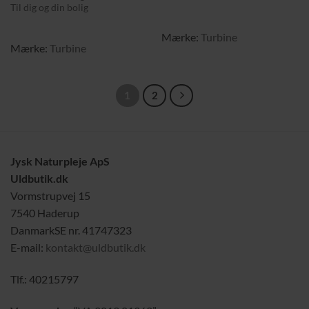
Til dig og din bolig
Mærke:
Turbine
Mærke:
Turbine
1
2
Jysk Naturpleje ApS
Uldbutik.dk
Vormstrupvej 15
7540 Haderup
DanmarkSE nr. 41747323
E-mail:
kontakt@uldbutik.dk
Tlf.: 40215797