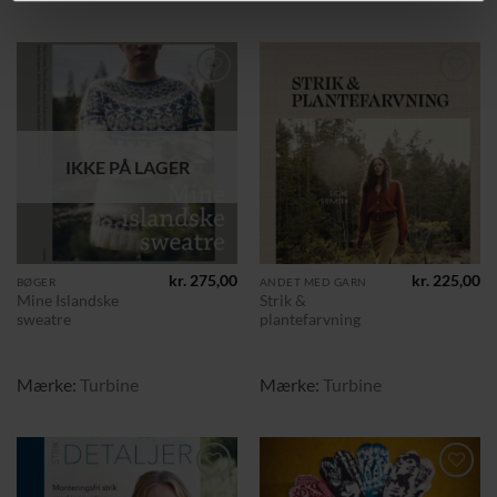
Tilføj til
Tilføj til
ønskeliste
ønskeliste
IKKE PÅ LAGER
kr.
275,00
kr.
225,00
BØGER
ANDET MED GARN
Mine Islandske
Strik &
sweatre
plantefarvning
Mærke:
Turbine
Mærke:
Turbine
Tilføj til
Tilføj til