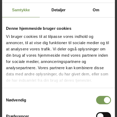
Samtykke
Detaljer
Om
Denne hjemmeside bruger cookies
KJOLER OG TUNIKA
KJOLER OG TUNIKA
Klassisk Nederdel i Supersoft
Lene kjole i Cotton 8
Vi bruger cookies til at tilpasse vores indhold og
Fra:
kr.
100,00
Fra:
kr.
70,00
annoncer, til at vise dig funktioner til sociale medier og til
at analysere vores trafik. Vi deler også oplysninger om
Mærke:
Louise Irene Nielsen
,
din brug af vores hjemmeside med vores partnere inden
Uldbutikken
for sociale medier, annonceringspartnere og
analysepartnere. Vores partnere kan kombinere disse
data med andre oplysninger, du har givet dem, eller som
de har indsamlet fra din brug af deres tjenester.
Tilføj til
ønskeliste
Samtykkevalg
Nødvendig
Præferencer