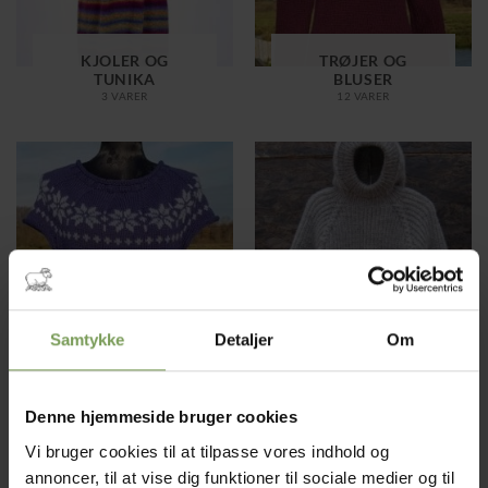
KJOLER OG
TRØJER OG
TUNIKA
BLUSER
3 VARER
12 VARER
Samtykke
Detaljer
Om
VESTE MV.
TIL BØRN
16 VARER
2 VARER
Denne hjemmeside bruger cookies
Vi bruger cookies til at tilpasse vores indhold og
Strikkeopskrifter i tidløst design.
annoncer, til at vise dig funktioner til sociale medier og til