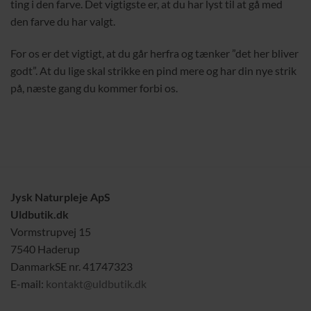
ting i den farve. Det vigtigste er, at du har lyst til at gå med
den farve du har valgt.
For os er det vigtigt, at du går herfra og tænker ”det her bliver
godt”. At du lige skal strikke en pind mere og har din nye strik
på, næste gang du kommer forbi os.
Jysk Naturpleje ApS
Uldbutik.dk
Vormstrupvej 15
7540 Haderup
DanmarkSE nr. 41747323
E-mail:
kontakt@uldbutik.dk