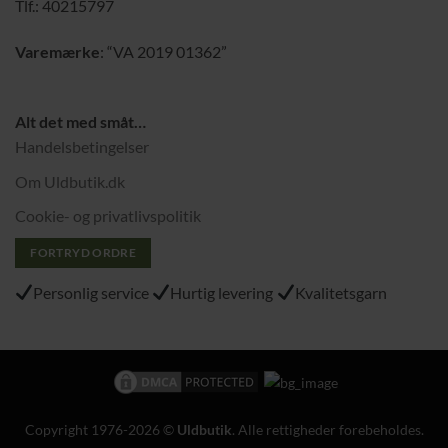
Tlf.: 40215797
Varemærke
: “VA 2019 01362”
Alt det med småt…
Handelsbetingelser
Om Uldbutik.dk
Cookie- og privatlivspolitik
FORTRYD ORDRE
Personlig service
Hurtig levering
Kvalitetsgarn
Copyright 1976-2026 ©
Uldbutik
. Alle rettigheder forebeholdes.