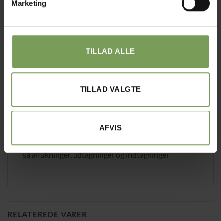
Marketing
BESKRIVELSE
Hakkebog for begyndere af Daisy Tyron
TILLAD ALLE
Hakning, der nærmest kan betegnes som en
blanding af hækling og strikning,
er en gammel håndarbejdsteknik,som heldigvis er
TILLAD VALGTE
ved at blive moderne igen.
Bogen indeholder 5 opskrifter
AFVIS
Bogen er delt op, først vises frem og tilbage rækker,
så aflukninger, udtagninger og indtagninger
RELATEREDE VARER