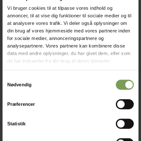
Der vises frem og tilbage rækker, aflukninger, udtagninger
Vi bruger cookies til at tilpasse vores indhold og
og indtagninger,
annoncer, til at vise dig funktioner til sociale medier og til
Hakning der nærmest kan betegnes som en blanding af
at analysere vores trafik. Vi deler også oplysninger om
din brug af vores hjemmeside med vores partnere inden
hækling og strikning, er en gammel håndarbejdsteknik,
for sociale medier, annonceringspartnere og
som heldigvis er ved at blive moderne igen
analysepartnere. Vores partnere kan kombinere disse
data med andre oplysninger, du har givet dem, eller som
Ikke på lager
de har indsamlet fra din brug af deres tjenester.
Tilføj til ønskeliste
Samtykkevalg
Varenummer (SKU):
BOG-Hakkebogforbegyndere
Nødvendig
Kategorier:
BØGER
,
Hakning
Tags:
begyndere
,
Hakkebog
,
Hakkebog for begyndere
Præferencer
Statistik