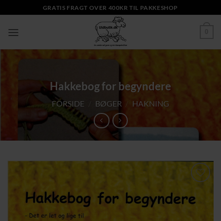
Fortsæt
GRATIS FRAGT OVER 400KR TIL PAKKESHOP
til
indhold
0
Hakkebog for begyndere
FORSIDE
/
BØGER
/
HAKNING
Tilføj til
ønskeliste