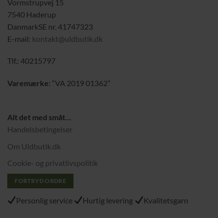
Vormstrupvej 15
7540 Haderup
DanmarkSE nr. 41747323
E-mail:
kontakt@uldbutik.dk
Tlf.: 40215797
Varemærke
: “VA 2019 01362”
Alt det med småt…
Handelsbetingelser
Om Uldbutik.dk
Cookie- og privatlivspolitik
FORTRYD ORDRE
Personlig service
Hurtig levering
Kvalitetsgarn