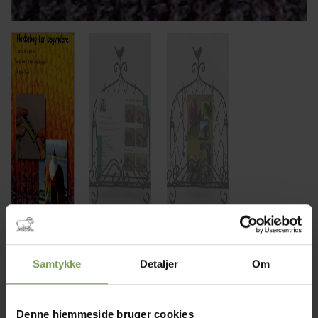
65,00
kr.
Mærke:
Daisy Tyron
Samtykke
Detaljer
Om
Hakkebog for begyndere
Denne hjemmeside bruger cookies