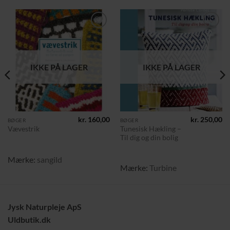
Tilføj til
Tilføj til
ønskeliste
ønskeliste
IKKE PÅ LAGER
IKKE PÅ LAGER
kr.
160,00
kr.
250,00
BØGER
BØGER
Tunesisk Hækling –
Vævestrik
Til dig og din bolig
Mærke:
sangild
Mærke:
Turbine
Jysk Naturpleje ApS
Uldbutik.dk