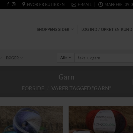
HVOR ER BUTIKKEN
E-MAIL
MAN-FRE. 09:0
SHOPPENS SIDER
LOG IND / OPRET EN KUN
Søg
BØGER
efter:
Garn
FORSIDE
/
VARER TAGGED “GARN”
Tilføj til
Tilføj 
ønskeliste
ønskeli