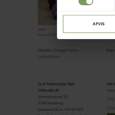
+
+
AFVIS
kr.
30,00
GARN
GARN
Kilcarra Tweed
Genz
Mærke:
Donegal Yarns
,
Mær
Uldbutikken
Jysk Naturpleje ApS
Alt 
Uldbutik.dk
Hand
Vormstrupvej 15
Om 
7540 Haderup
Cook
DanmarkSE nr. 41747323