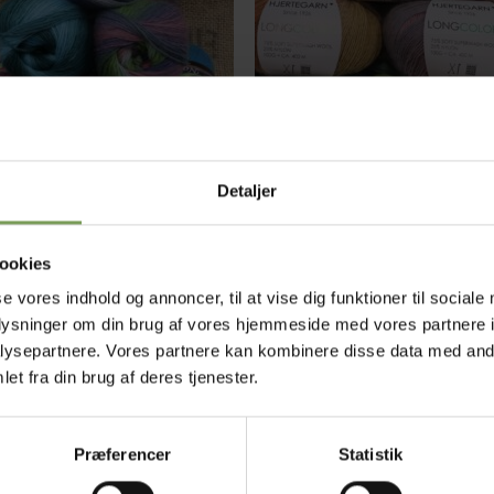
+
kr.
7
Detaljer
EFFEKTGARNER OG ANDRE TILGJORTE KRYDSNINGER
EFFEKTGARNER OG ANDRE TILGJORTE KRYDSNINGER
lys
Long Colors
Prisinterval:
,00
–
kr.
65,00
kr. 55,00
ookies
til
Mærke:
Hjertegarn
kr. 65,00
ke:
Viking garn
se vores indhold og annoncer, til at vise dig funktioner til sociale
oplysninger om din brug af vores hjemmeside med vores partnere i
ysepartnere. Vores partnere kan kombinere disse data med andr
et fra din brug af deres tjenester.
Tilføj til
ønskeliste
Præferencer
Statistik