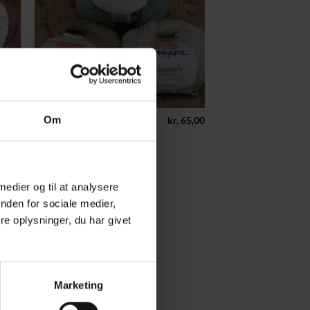
+
0,00
kr.
65,00
Om
ALPACA-MOHAIR-KASHMIR GARN OG BLANDINGER
Primosole
Mærke:
Adriafil
 medier og til at analysere
nden for sociale medier,
e oplysninger, du har givet
Marketing