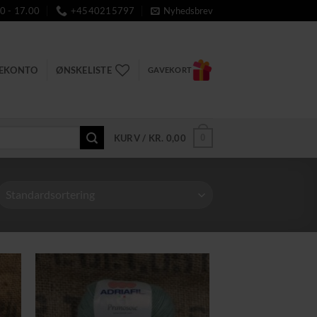
0 - 17.00
+4540215797
Nyhedsbrev
DEKONTO
ØNSKELISTE
GAVEKORT
0
KURV /
KR.
0,00
til
Tilføj til
ste
ønskeliste