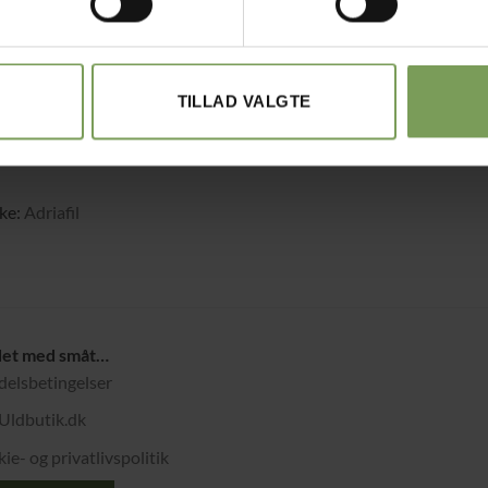
TILLAD VALGTE
kr.
55,00
iana
ke:
Adriafil
det med småt…
elsbetingelser
Uldbutik.dk
ie- og privatlivspolitik