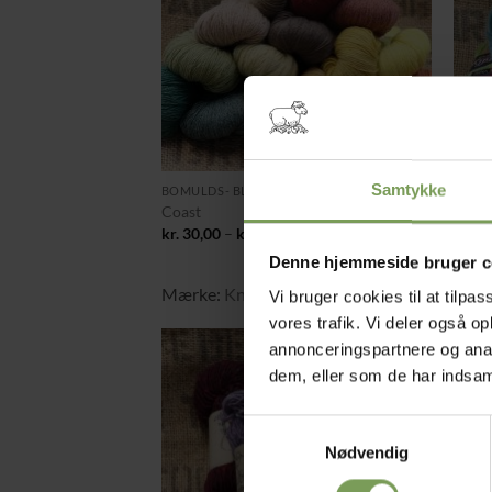
+
+
Samtykke
BOMULDS- BLANDINGER
Coast
Nord
Prisinterval:
kr.
30,00
–
kr.
80,00
kr.
55
kr. 30,00
Denne hjemmeside bruger c
til
kr. 80,00
Mærke:
Knoll Yarns
,
Uldbutikken
Mær
Vi bruger cookies til at tilpas
vores trafik. Vi deler også 
annonceringspartnere og anal
dem, eller som de har indsaml
Tilføj til
ønskeliste
Samtykkevalg
Nødvendig