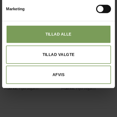
Marketing
Tilføj til
Tilføj til
ønskeliste
ønskeliste
TILLAD ALLE
TILLAD VALGTE
kr.
65,00
kr.
22,00
ALPACA-MOHAIR-KASHMIR GARN OG BLANDINGER
EFFEKTGARNER OG ANDRE TILGJORTE KRYDSNINGER
Silk Kid Mohair
Sock 4
AFVIS
Mærke:
Hjertegarn
Mærke:
Hjertegarn