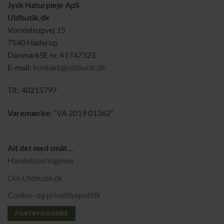
Jysk Naturpleje ApS
Uldbutik.dk
Vormstrupvej 15
7540 Haderup
DanmarkSE nr. 41747323
E-mail:
kontakt@uldbutik.dk
Tlf.: 40215797
Varemærke
: “VA 2019 01362”
Alt det med småt…
Handelsbetingelser
Om Uldbutik.dk
Cookie- og privatlivspolitik
FORTRYD ORDRE