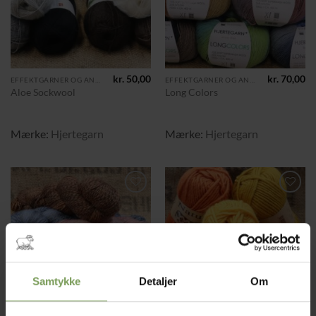
kr.
50,00
kr.
70,00
EFFEKTGARNER OG ANDRE TILGJORTE KRYDSNINGER
EFFEKTGARNER OG ANDRE TILGJORTE KRYDSNINGER
Aloe Sockwool
Long Colors
Mærke:
Hjertegarn
Mærke:
Hjertegarn
Tilføj til
Tilføj til
ønskeliste
ønskeliste
Samtykke
Detaljer
Om