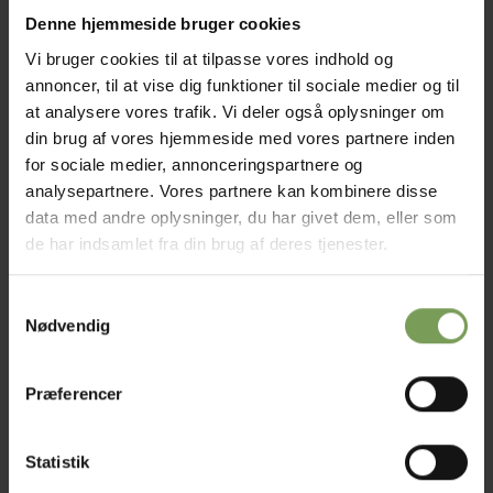
kr.
42,00
EFFEKTGARNER OG ANDRE TILGJORTE KRYDSNINGER
GARN
Denne hjemmeside bruger cookies
Armonia Print
Naturuld
Prisinterval:
kr.
65,00
–
kr.
125,00
kr. 65,00
Vi bruger cookies til at tilpasse vores indhold og
til
annoncer, til at vise dig funktioner til sociale medier og til
kr. 125,00
Mærke:
Grønhøj Garn
,
Mærke:
Hjertegarn
at analysere vores trafik. Vi deler også oplysninger om
Hjertegarn
din brug af vores hjemmeside med vores partnere inden
for sociale medier, annonceringspartnere og
analysepartnere. Vores partnere kan kombinere disse
data med andre oplysninger, du har givet dem, eller som
Tilbud!
Tilføj til
Tilføj til
ønskeliste
ønskeliste
de har indsamlet fra din brug af deres tjenester.
Samtykkevalg
Nødvendig
Præferencer
kr.
35,00
kr.
42,00
EFFEKTGARNER OG ANDRE TILGJORTE KRYDSNINGER
GARN
Den
D
kr.
25,00
Tweed it yourself
New Life Wool
oprindelig
ak
pris
pr
var:
er
Statistik
kr. 42,00.
kr
Mærke:
Hjertegarn
Mærke:
Hjertegarn