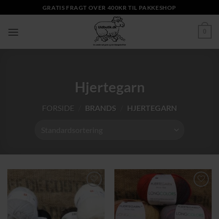
Fortsæt
GRATIS FRAGT OVER 400KR TIL PAKKESHOP
til
indhold
0
Hjertegarn
FORSIDE
/
BRANDS
/
HJERTEGARN
Tilføj til
Tilføj til
ønskeliste
ønskeliste