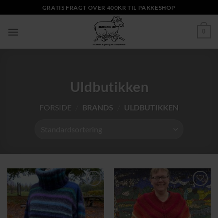
Fortsæt
GRATIS FRAGT OVER 400KR TIL PAKKESHOP
til
indhold
0
Uldbutikken
FORSIDE
/
BRANDS
/
ULDBUTIKKEN
Tilføj til
Tilføj til
ønskeliste
ønskeliste