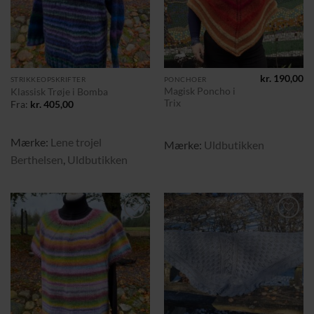
kr.
190,00
STRIKKEOPSKRIFTER
PONCHOER
Magisk Poncho i
Klassisk Trøje i Bomba
Trix
Fra:
kr.
405,00
Mærke:
Lene trojel
Mærke:
Uldbutikken
Berthelsen
,
Uldbutikken
Tilføj til
Tilføj til
ønskeliste
ønskeliste