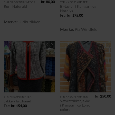
kr.
80,00
SJALER OG TØRKLÆDER
STRIKKEOPSKRIFTER
Bi-tavlen i Kamgarn og
Rør i Naturuld
Nordlys
Fra:
kr.
175,00
Mærke:
Uldbutikken
Mærke:
Pia Windfeld
Tilføj til
Tilføj til
ønskeliste
ønskeliste
kr.
250,00
STRIKKEOPSKRIFTER
STRIKKEOPSKRIFTER
Vævestrikket jakke
Jakke a la Chanel
i Kamgarn og Long
Fra:
kr.
154,00
colors