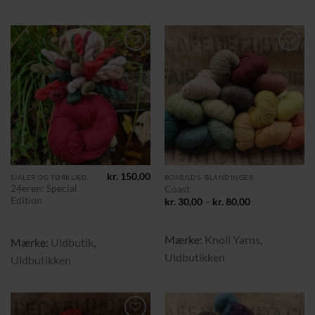
Tilføj til
Tilføj til
ønskeliste
ønskeliste
kr.
150,00
SJALER OG TØRKLÆDER
BOMULDS- BLANDINGER
24eren: Special
Coast
Edition
Prisinterval:
kr.
30,00
–
kr.
80,00
kr. 30,00
til
kr. 80,00
Mærke:
Knoll Yarns
,
Mærke:
Uldbutik
,
Uldbutikken
Uldbutikken