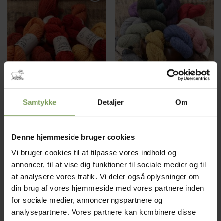
Tilføj til
Tilføj til
ønskeliste
ønskeliste
kr.
25,00
kr.
25,00
GARN
GARN
Supersoft
Finesse
Samtykke
Detaljer
Om
Mærke:
Knoll Yarns
,
Mærke:
Knoll Yarns
,
Denne hjemmeside bruger cookies
Uldbutikken
Uldbutikken
Vi bruger cookies til at tilpasse vores indhold og
annoncer, til at vise dig funktioner til sociale medier og til
at analysere vores trafik. Vi deler også oplysninger om
din brug af vores hjemmeside med vores partnere inden
Tilføj til
Tilføj til
ønskeliste
ønskeliste
for sociale medier, annonceringspartnere og
analysepartnere. Vores partnere kan kombinere disse