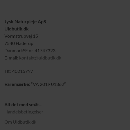
Jysk Naturpleje ApS
Uldbutik.dk
Vormstrupvej 15
7540 Haderup
DanmarkSE nr. 41747323
E-mail:
kontakt@uldbutik.dk
Tlf.: 40215797
Varemærke
: “VA 2019 01362”
Alt det med småt…
Handelsbetingelser
Om Uldbutik.dk