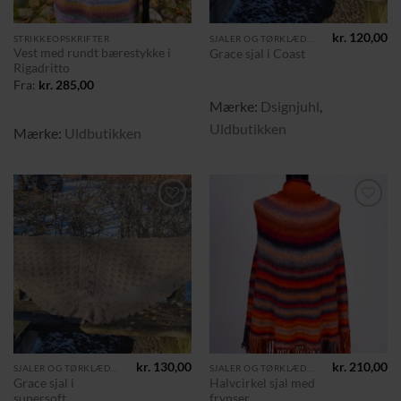
kr.
120,00
STRIKKEOPSKRIFTER
SJALER OG TØRKLÆDER
Vest med rundt bærestykke i
Grace sjal i Coast
Rigadritto
Fra:
kr.
285,00
Mærke:
Dsignjuhl
,
Uldbutikken
Mærke:
Uldbutikken
Tilføj til
Tilføj til
ønskeliste
ønskeliste
kr.
130,00
kr.
210,00
SJALER OG TØRKLÆDER
SJALER OG TØRKLÆDER
Grace sjal i
Halvcirkel sjal med
supersoft
frynser