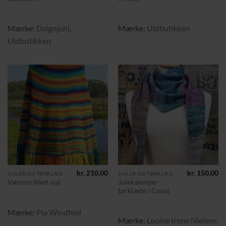
Mærke:
Dsignjuhl
,
Mærke:
Uldbutikken
Uldbutikken
Tilføj til
Tilføj til
ønskeliste
ønskeliste
kr.
210,00
kr.
150,00
SJALER OG TØRKLÆDER
SJALER OG TØRKLÆDER
Julekalender-
Vævestrikket sjal
tørklæde i Coast
Mærke:
Pia Windfeld
Mærke:
Louise Irene Nielsen