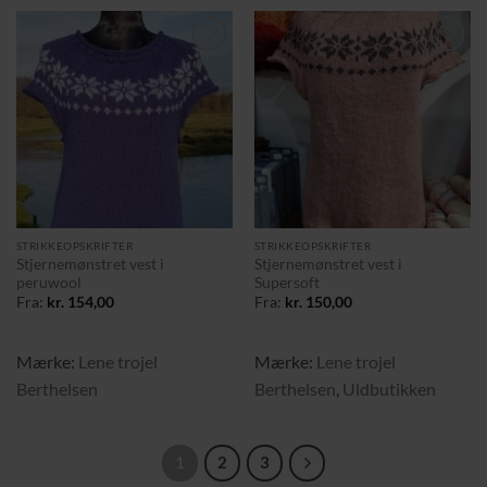
Tilføj til
Tilføj til
ønskeliste
ønskeliste
STRIKKEOPSKRIFTER
STRIKKEOPSKRIFTER
Stjernemønstret vest i
Stjernemønstret vest i
peruwool
Supersoft
Fra:
kr.
154,00
Fra:
kr.
150,00
Mærke:
Lene trojel
Mærke:
Lene trojel
Berthelsen
Berthelsen
,
Uldbutikken
1
2
3