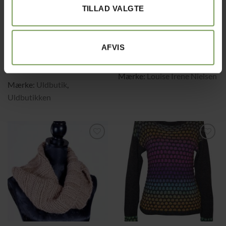
TILLAD VALGTE
kr.
175,00
kr.
90,00
SJALER OG TØRKLÆDER
SJALER OG TØRKLÆDER
Tørklæde med
Halvvanter og
hulmasker i Huasco
halsedisse i Dipinto
AFVIS
Sock
Mærke:
Louise Irene Nielsen
Mærke:
Uldbutik
,
Uldbutikken
Tilføj til
Tilføj til
ønskeliste
ønskeliste