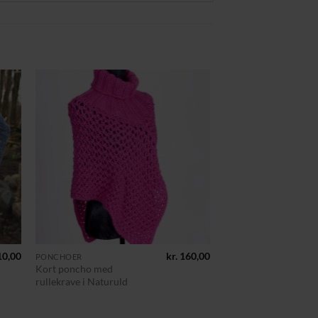
til
Tilføj til
ste
ønskeliste
+
0,00
kr.
160,00
PONCHOER
Kort poncho med
rullekrave i Naturuld