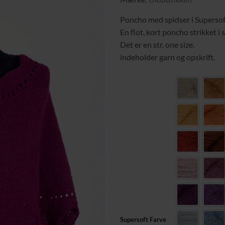
ønskeliste
Poncho med spidser i Supersof
En flot, kort poncho strikket i 
Det er en str. one size.
indeholder garn og opskrift.
Almond 15
gol
sunrise 330
cle
Saffron 155
Emb
rosebud 45
dam
Aubergine 
par
Supersoft Farve
iced 119
gla