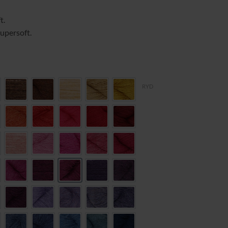
t.
supersoft.
RYD
8
dcrest 118
cinnamon 370
Tabacco 137
buttermilk 396
maise 126
Old Gold 540
mentine 331
Burnt Orange 371
Brandy 252
poppy 289
carmine 109
Bokhara 106
er 115
sugar snap 429
allium 287
peony 290
red clover 411
venetian 141
8
ask 111
comfrey 428
Imperial purple 542
plum 176
orchid 476
Sloe 162
175
ma 426
Elderberry 459
viola 455
thistledown 460
Crocus 167
Cloudberry 285
cier 273
Demin 113
Indigo 120
Sapphire 276
Marlin 127
Mariner 457