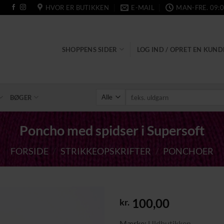
HVOR ER BUTIKKEN
E-MAIL
MAN-FRE. 09:0
SHOPPENS SIDER
LOG IND / OPRET EN KUN
Søg
BØGER
efter:
Poncho med spidser i Supersoft
FORSIDE
/
STRIKKEOPSKRIFTER
/
PONCHOER
100,00
kr.
Tilføj til
Mærke:
Uldbutikken