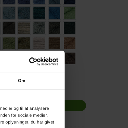
1
amarine 275
Topaz 138
Robins Egg 381
larkspur 543
Peacock 478
Pea Green 183
424
ver Leaf 216
Dark Olive 164
willow 281
Sage blue 182
Moorland 409
Cossack 110
3
ypso 249
Dark Appel 181
Heat 354
nougart 292
pale oak 213
Mouflon 128
165
cken 283
oatmeal 154
Pussy Willow 390
Truffle 294
Donkey 383
Havana 179
vergrey 135
flannel grey 116
Graphite 117
Sort 103
Om
ntal
LFØJ TIL KURV
 medier og til at analysere
nden for sociale medier,
e oplysninger, du har givet
Tilføj til ønskeliste