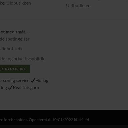
ke:
Uldbutikken
Uldbutikken
det med småt…
elsbetingelser
Uldbutik.dk
ie- og privatlivspolitik
ORTRYD ORDRE
ersonlig service
Hurtig
ring
Kvalitetsgarn
der forebeholdes. Opdateret d. 10/01/2022 kl. 14:44