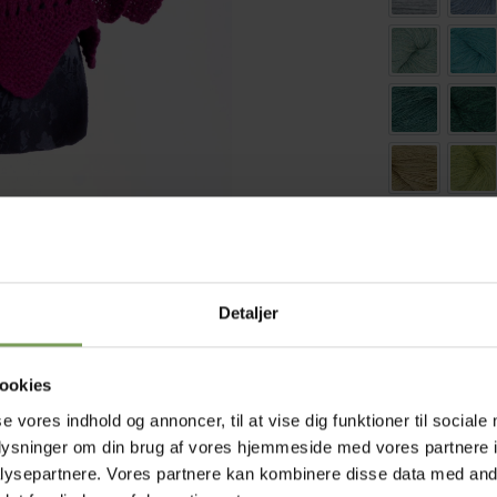
Oak Leaf 47
Aqu
Kingfisher 
Clo
Verbena 16
Cal
Scots Pine 
Bra
white 104
sil
Detaljer
Poncho med spidser i Supersoft a
ookies
TI
se vores indhold og annoncer, til at vise dig funktioner til sociale
oplysninger om din brug af vores hjemmeside med vores partnere i
ysepartnere. Vores partnere kan kombinere disse data med andr