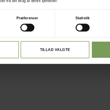
et fra din brug af deres tjenester.
Varenummer (SKU):
Model-Ponchosp
Kategorier:
Ponchoer
,
Strikkeopskrif
Præferencer
Statistik
Tag:
Poncho med spidser i Supersoft
TILLAD VALGTE
BESKRIVELSE
YDERLIGERE INFORMATION
.