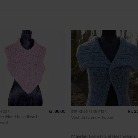
Tilføj til
Tilføj 
ønskeliste
ønskeli
+
kr.
88,00
kr.
21
HOER
STRIKKEOPSKRIFTER
strikket Halsedisse i
Vest på tværs – Tweed
wool
Mærke:
Lene trojel Berthelsen
,