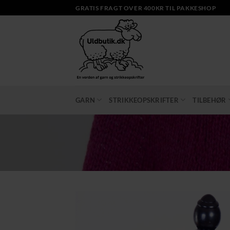
Fortsæt
GRATIS FRAGT OVER 400KR TIL PAKKESHOP
til
indhold
GARN
STRIKKEOPSKRIFTER
TILBEHØR