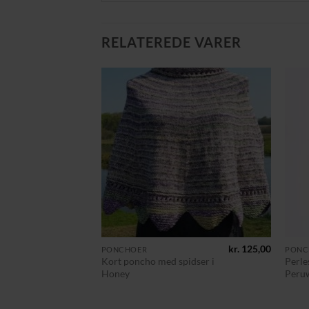
RELATEREDE VARER
Tilføj til
ønskeliste
+
+
kr.
125,00
PONCHOER
PONC
Kort poncho med spidser i
Perle
Honey
Peru