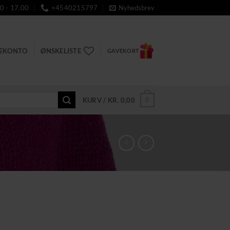
0 - 17.00
+4540215797
Nyhedsbrev
DEKONTO
ØNSKELISTE
GAVEKORT
0
KURV /
KR.
0,00