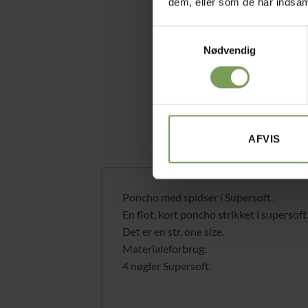
dem, eller som de har indsaml
Samtykkevalg
Nødvendig
AFVIS
Poncho med spidser i Supersoft.
En flot, kort poncho strikket i supersoft
Det er en str. one size.
Materialeforbrug:
4 nøgler Supersoft.