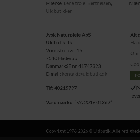
Mærke:
Lene trojel Berthelsen
,
Mær
Uldbutikken
Jysk Naturpleje ApS
Alt 
Uldbutik.dk
Hand
Vormstrupvej 15
Om 
7540 Haderup
Cook
DanmarkSE nr. 41747323
E-mail:
kontakt@uldbutik.dk
F
P
Tlf.: 40215797
leve
Varemærke
: “VA 2019 01362”
Copyright 1976-2026 ©
Uldbutik
. Alle rettighe