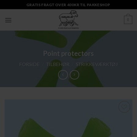
Fortsæt
GRATIS FRAGT OVER 400KR TIL PAKKESHOP
til
indhold
0
Point protectors
FORSIDE
/
TILBEHØR
/
STRIKKEVÆRKTØJ
Tilføj til
ønskeliste