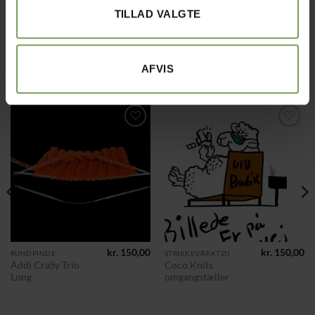
TILLAD VALGTE
AFVIS
RELATEREDE VARER
Tilføj til
Tilføj til
ønskeliste
ønskeliste
kr.
150,00
kr.
150,00
RUNDPINDE
STRIKKEVÆRKTØJ
Den
Addi CraSy Trio
Coco Knits
ge
aktuelle
Long
omgangstæller
pris
r:
.
r. 90,00.