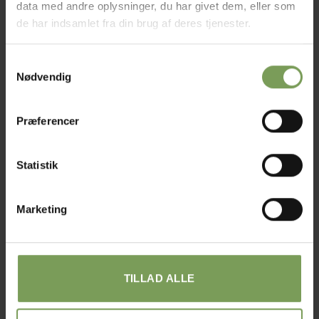
data med andre oplysninger, du har givet dem, eller som
Tilføj til ønskeliste
de har indsamlet fra din brug af deres tjenester.
Varenummer (SKU):
clo333s
Kategorier:
Strikkeværktøj
,
TILBEHØR
Samtykkevalg
Nødvendig
Præferencer
Statistik
BESKRIVELSE
YDERLIGERE INFORMATION
Marketing
Point protectors. hindrer maskerne i at falde af
pinden, når strikketøjet bliver lagt, eller kommes i en
taske.
TILLAD ALLE
beskytteren passer fra pind 2,0 til pind 4,5
Der er 4 grønne pindebeskytter i posen