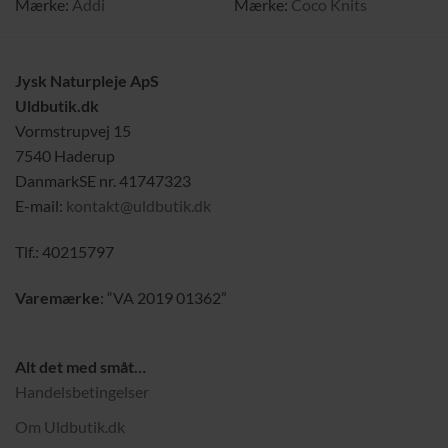
Mærke:
Addi
Mærke:
Coco Knits
Jysk Naturpleje ApS
Uldbutik.dk
Vormstrupvej 15
7540 Haderup
DanmarkSE nr. 41747323
E-mail:
kontakt@uldbutik.dk
Tlf.: 40215797
Varemærke
: “VA 2019 01362”
Alt det med småt…
Handelsbetingelser
Om Uldbutik.dk