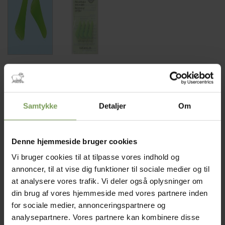
25,00
kr.
Mærke:
Clover
Samtykke
Detaljer
Om
Point protectors. hindrer maskerne i at falde af pinden, når
strikketøjet bliver lagt, eller kommes i en taske.
beskytteren passer fra pind 2,0 til pind 4,5
Denne hjemmeside bruger cookies
Der er 4 pindebeskytter i pakken
Vi bruger cookies til at tilpasse vores indhold og
annoncer, til at vise dig funktioner til sociale medier og til
På lager (kan bestilles som restordre)
at analysere vores trafik. Vi deler også oplysninger om
Point protectors antal
din brug af vores hjemmeside med vores partnere inden
for sociale medier, annonceringspartnere og
TILFØJ TIL KURV
analysepartnere. Vores partnere kan kombinere disse