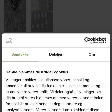
10,00
kr.
Mærke:
Villy Jensen
Samtykke
Detaljer
Om
Metalknap blade18 mm med øje
En utrolig flot knap med diskret blad mønster
Denne hjemmeside bruger cookies
Særdeles velegnet til Nordiske striktrøjer
Vi bruger cookies til at tilpasse vores indhold og
På lager
annoncer, til at vise dig funktioner til sociale medier og til
Metalknap blade 18 mm antal
at analysere vores trafik. Vi deler også oplysninger om
din brug af vores hjemmeside med vores partnere inden
TILFØJ TIL KURV
for sociale medier, annonceringspartnere og
analysepartnere. Vores partnere kan kombinere disse