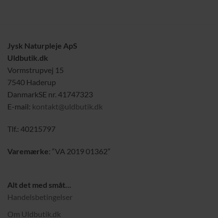
Jysk Naturpleje ApS
Uldbutik.dk
Vormstrupvej 15
7540 Haderup
DanmarkSE nr. 41747323
E-mail:
kontakt@uldbutik.dk
Tlf.: 40215797
Varemærke
: “VA 2019 01362”
Alt det med småt…
Handelsbetingelser
Om Uldbutik.dk