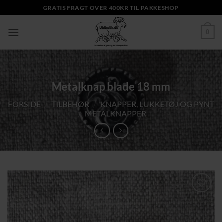
Fortsæt
GRATIS FRAGT OVER 400KR TIL PAKKESHOP
til
indhold
0
Metalknap blade 18 mm
FORSIDE
/
TILBEHØR
/
KNAPPER, LUKKETØJ OG PYNT
/
METALKNAPPER
Tilføj til
ønskeliste