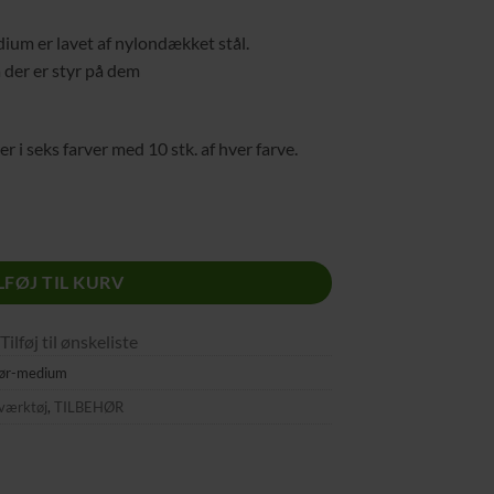
um er lavet af nylondækket stål.
å der er styr på dem
 i seks farver med 10 stk. af hver farve.
 antal
LFØJ TIL KURV
Tilføj til ønskeliste
kør-medium
værktøj
,
TILBEHØR