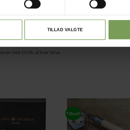
BESKRIVELSE
et af nylondækket stål.
TILLAD VALGTE
styr på dem
rver med 10 stk. af hver farve.
Tilbud!
Tilføj til
Tilføj 
ønskeliste
ønskeli