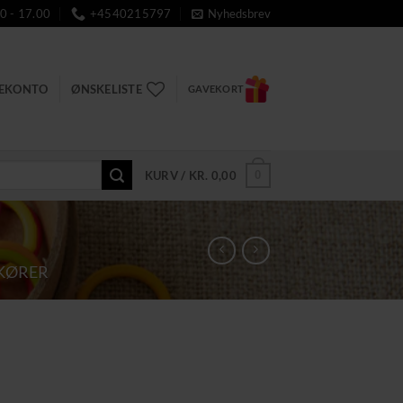
0 - 17.00
+4540215797
Nyhedsbrev
DEKONTO
ØNSKELISTE
GAVEKORT
0
KURV /
KR.
0,00
KØRER