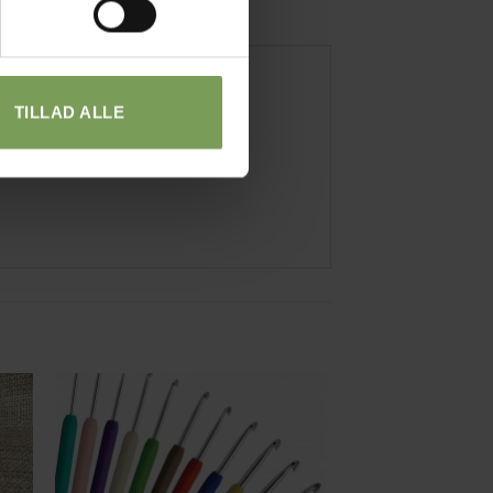
TILLAD ALLE
til
Tilføj til
ste
ønskeliste