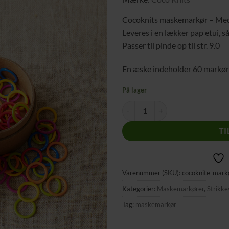
ønskeliste
Cocoknits maskemarkør – Medi
Leveres i en lækker pap etui, s
Passer til pinde op til str. 9.0
En æske indeholder 60 markører
På lager
Cocoknits maskemarkør - Medium
TI
Varenummer (SKU):
cocoknite-mar
Kategorier:
Maskemarkører
,
Strikke
Tag:
maskemarkør