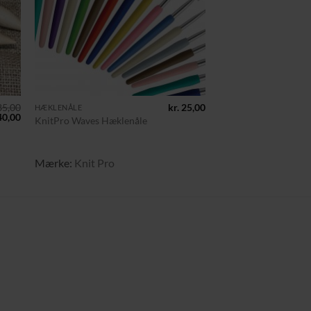
+
5,00
kr.
25,00
HÆKLENÅLE
n
Den
0,00
KnitPro Waves Hæklenåle
indelige
aktuelle
pris
er:
85,00.
kr. 40,00.
Mærke:
Knit Pro