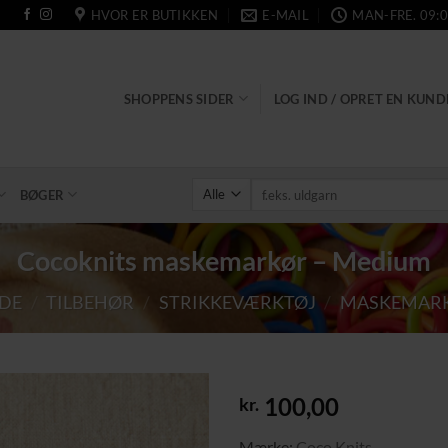
HVOR ER BUTIKKEN
E-MAIL
MAN-FRE. 09:0
SHOPPENS SIDER
LOG IND / OPRET EN KUN
Søg
BØGER
efter:
Cocoknits maskemarkør – Medium
IDE
/
TILBEHØR
/
STRIKKEVÆRKTØJ
/
MASKEMAR
100,00
kr.
Tilføj til
Mærke:
Coco Knits