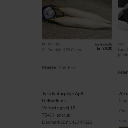
+
+
kr.
190,00
RUNDPINDE
SÆT
Den
Den
kr.
90,00
Lana 
XL Rundpind 35.0 mm.
oprindelige
aktuelle
pind
pris
pris
var:
er:
kr. 190,00.
kr. 90,00
Mærke:
Knit Pro
Mær
Jysk Naturpleje ApS
Alt 
Uldbutik.dk
Hand
Vormstrupvej 15
Om 
7540 Haderup
Cook
DanmarkSE nr. 41747323