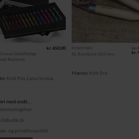
+
kr.
650,00
kr.
8
RUNDPINDE
De
kr.
4
Grossa Udskiftelige
XL Rundpind 20.0 mm.
opr
esæt Rainbow
pris
var:
.
kr. 
Mærke:
Knit Pro
ke:
Knit Pro
,
Lana Grossa
det med småt…
elsbetingelser
Uldbutik.dk
ie- og privatlivspolitik