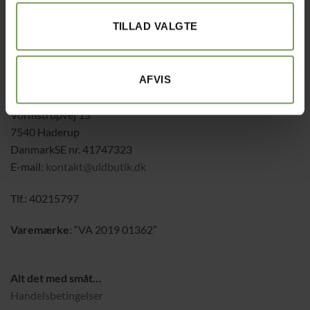
Mærke:
sangild
TILLAD VALGTE
Jysk Naturpleje ApS
AFVIS
Uldbutik.dk
Vormstrupvej 15
7540 Haderup
DanmarkSE nr. 41747323
E-mail:
kontakt@uldbutik.dk
Tlf.: 40215797
Varemærke
: “VA 2019 01362”
Alt det med småt…
Handelsbetingelser