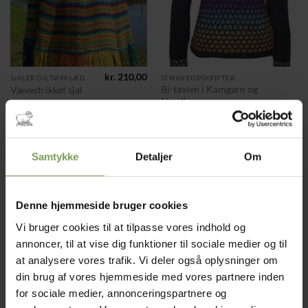
kr.
210,00
SJALER OG TØRKLÆDER
STRIKKEOPSKRIFTER
Bi-tavlen i Kamgarn og
Vævestrikket sjal
Nordlys
Fra:
kr.
175,00
Mærke:
Pia Windfeld
Mærke:
Pia Windfeld
Samtykke
Detaljer
Om
Denne hjemmeside bruger cookies
Tilføj til
Tilføj til
ønskeliste
ønskeliste
Vi bruger cookies til at tilpasse vores indhold og
annoncer, til at vise dig funktioner til sociale medier og til
IKKE PÅ LAGER
at analysere vores trafik. Vi deler også oplysninger om
din brug af vores hjemmeside med vores partnere inden
for sociale medier, annonceringspartnere og