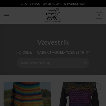
Fortsæt
GRATIS FRAGT OVER 400KR TIL PAKKESHOP
til
indhold
0
Vævestrik
FORSIDE
/
VARER TAGGED “VÆVESTRIK”
Tilføj til
Tilføj til
ønskeliste
ønskeliste