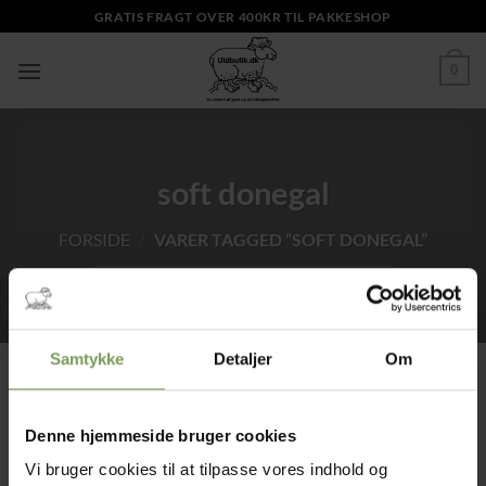
Fortsæt
GRATIS FRAGT OVER 400KR TIL PAKKESHOP
til
indhold
0
soft donegal
FORSIDE
/
VARER TAGGED “SOFT DONEGAL”
Samtykke
Detaljer
Om
Tilføj til
Tilføj til
Denne hjemmeside bruger cookies
ønskeliste
ønskeliste
Vi bruger cookies til at tilpasse vores indhold og