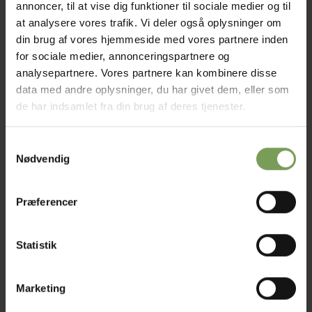
annoncer, til at vise dig funktioner til sociale medier og til
at analysere vores trafik. Vi deler også oplysninger om
din brug af vores hjemmeside med vores partnere inden
for sociale medier, annonceringspartnere og
analysepartnere. Vores partnere kan kombinere disse
kr.
35,00
kr.
45,00
GARN
ALPACA-MOHAIR-KASHMIR GARN OG BLANDINGER
data med andre oplysninger, du har givet dem, eller som
Soft Donegal
Mohair Tweed
de har indsamlet fra din brug af deres tjenester.
Mærke:
Donegal Yarns
,
Mærke:
Donegal Yarns
,
Samtykkevalg
Uldbutikken
Uldbutikken
Nødvendig
Præferencer
Jysk Naturpleje ApS
Uldbutik.dk
Statistik
Vormstrupvej 15
7540 Haderup
Marketing
DanmarkSE nr. 41747323
E-mail:
kontakt@uldbutik.dk