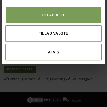
Tlf.: 40215797
TILLAD ALLE
Varemærke
: “VA 2019 01362”
TILLAD VALGTE
Alt det med småt…
Handelsbetingelser
AFVIS
Om Uldbutik.dk
Cookie- og privatlivspolitik
FORTRYD ORDRE
Personlig service
Hurtig levering
Kvalitetsgarn