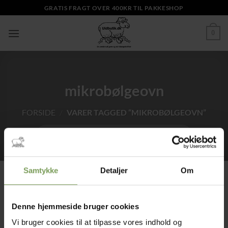
Fortsæt
GRATIS FRAGT OVER 400KR TIL PAKKESHOP
til
indhold
0
mikrobølgeovn
FORSIDE
/
VARER TAGGED “MIKROBØLGEOVN”
Samtykke
Detaljer
Om
Tilføj til
Denne hjemmeside bruger cookies
ønskeliste
Vi bruger cookies til at tilpasse vores indhold og