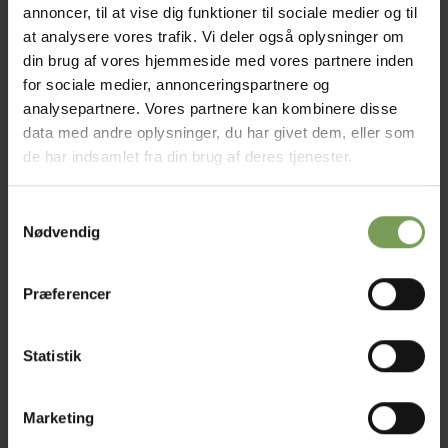
annoncer, til at vise dig funktioner til sociale medier og til
at analysere vores trafik. Vi deler også oplysninger om
din brug af vores hjemmeside med vores partnere inden
for sociale medier, annonceringspartnere og
analysepartnere. Vores partnere kan kombinere disse
kr.
200,00
ANDET MED GARN
Nem og kreativ
data med andre oplysninger, du har givet dem, eller som
garnfarvning i
de har indsamlet fra din brug af deres tjenester.
mikrobølgeovn
Samtykkevalg
Mærke:
Turbine
Nødvendig
Præferencer
Jysk Naturpleje ApS
Uldbutik.dk
Statistik
Vormstrupvej 15
7540 Haderup
Marketing
DanmarkSE nr. 41747323