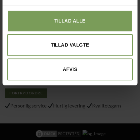
E-mail:
kontakt@uldbutik.dk
Tlf.: 40215797
TILLAD ALLE
Varemærke
: “VA 2019 01362”
TILLAD VALGTE
Alt det med småt…
Handelsbetingelser
AFVIS
Om Uldbutik.dk
Cookie- og privatlivspolitik
FORTRYD ORDRE
Personlig service
Hurtig levering
Kvalitetsgarn