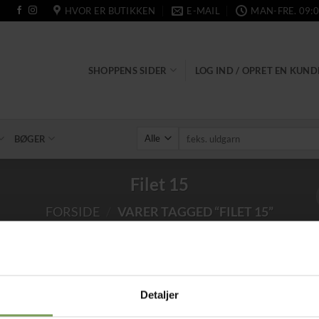
HVOR ER BUTIKKEN
E-MAIL
MAN-FRE. 09:0
SHOPPENS SIDER
LOG IND / OPRET EN KUN
Søg
BØGER
efter:
Filet 15
FORSIDE
/
VARER TAGGED “FILET 15”
Detaljer