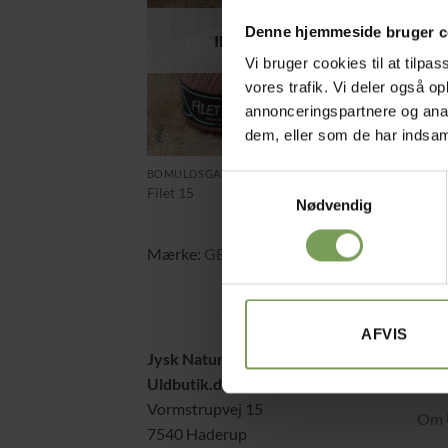
Denne hjemmeside bruger c
IKKE PÅ LAGER
Vi bruger cookies til at tilpas
vores trafik. Vi deler også 
annonceringspartnere og anal
dem, eller som de har indsaml
+
kr.
15,00
BOMULDSGARN
Samtykkevalg
Filet 15
Nødvendig
Mærke:
GB Wolle
AFVIS
Jysk Naturpleje ApS
Alt 
Uldbutik.dk
Hand
Vormstrupvej 15
Om 
7540 Haderup