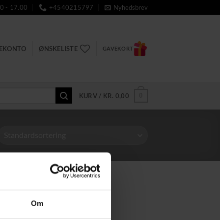
0 - 17.00
+4540215797
Nyhedsbrev
DEKONTO
ØNSKELISTE
GAVEKORT
0
KURV /
KR.
0,00
Om