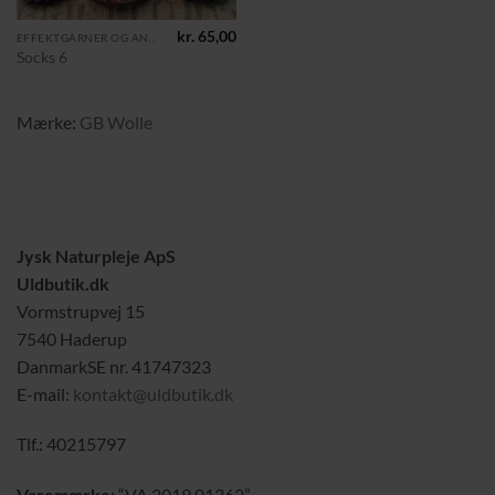
kr.
65,00
EFFEKTGARNER OG ANDRE TILGJORTE KRYDSNINGER
Socks 6
Mærke:
GB Wolle
Jysk Naturpleje ApS
Uldbutik.dk
Vormstrupvej 15
7540 Haderup
DanmarkSE nr. 41747323
E-mail:
kontakt@uldbutik.dk
Tlf.: 40215797
Varemærke
: “VA 2019 01362”