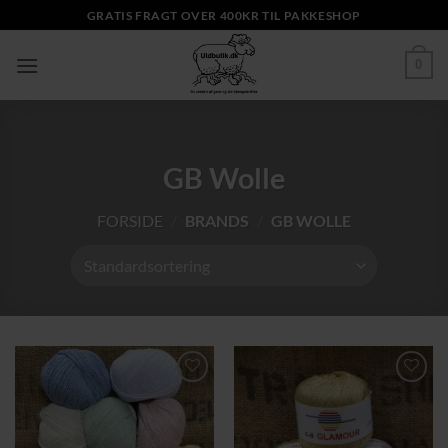
Fortsæt
GRATIS FRAGT OVER 400KR TIL PAKKESHOP
til
indhold
0
GB Wolle
FORSIDE
/
BRANDS
/
GB WOLLE
Tilføj til
Tilføj til
ønskeliste
ønskeliste