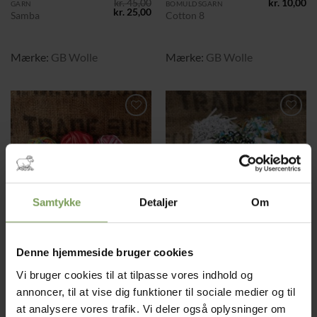
kr.
45,00
kr.
10,00
GARN
BOMULDSGARN
Den
Den
kr.
25,00
Samba
Cotton 8
oprindelige
aktuelle
pris
pris
var:
er:
kr. 45,00.
kr. 25,00.
Mærke:
GB Wolle
Mærke:
GB Wolle
Tilføj til
Tilføj til
ønskeliste
ønskeliste
Samtykke
Detaljer
Om
kr.
15,00
kr.
15,00
BOMULDSGARN
EFFEKTGARNER OG ANDRE TILGJORTE KRYDSNINGER
Denne hjemmeside bruger cookies
Cotton 8 Multi
Duo
Vi bruger cookies til at tilpasse vores indhold og
annoncer, til at vise dig funktioner til sociale medier og til
Mærke:
GB Wolle
Mærke:
GB Wolle
at analysere vores trafik. Vi deler også oplysninger om