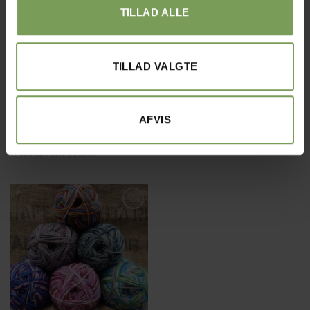
TILLAD ALLE
TILLAD VALGTE
kr.
50,00
kr.
60,00
BOMULDS- BLANDINGER
EFFEKTGARNER OG ANDRE TILGJORTE KRYDSNINGER
Inka 100 Bomuld-
Mellemraggi
Stretch
AFVIS
Mærke:
GB Wolle
Mærke:
GB Wolle
Tilføj til
ønskeliste