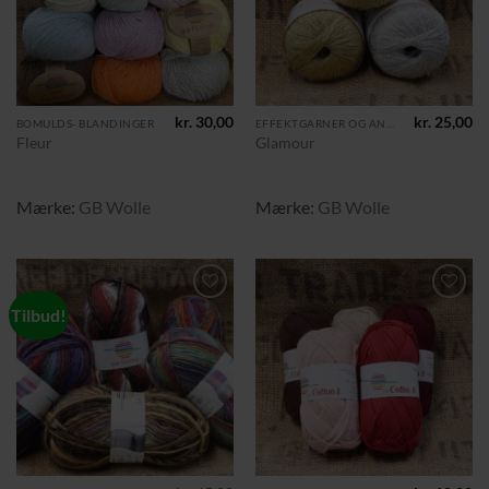
kr.
30,00
kr.
25,00
BOMULDS- BLANDINGER
EFFEKTGARNER OG ANDRE TILGJORTE KRYDSNINGER
Fleur
Glamour
Mærke:
GB Wolle
Mærke:
GB Wolle
Tilbud!
Tilføj til
Tilføj til
ønskeliste
ønskeliste