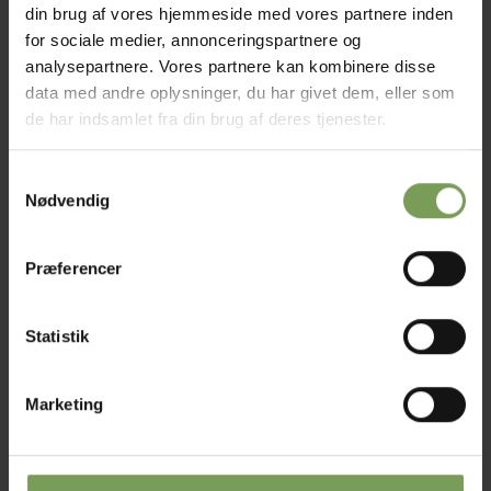
din brug af vores hjemmeside med vores partnere inden
for sociale medier, annonceringspartnere og
analysepartnere. Vores partnere kan kombinere disse
Tilføj til
Tilføj til
data med andre oplysninger, du har givet dem, eller som
ønskeliste
ønskeliste
de har indsamlet fra din brug af deres tjenester.
IKKE PÅ LAGER
Samtykkevalg
Nødvendig
kr.
15,00
kr.
25,00
BOMULDSGARN
BOMULDS- BLANDINGER
Præferencer
Filet 15
Honey
Statistik
Mærke:
GB Wolle
Mærke:
GB Wolle
Marketing
Tilføj til
Tilføj til
ønskeliste
ønskeliste