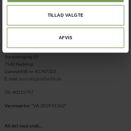
Mærke:
Lene trojel
Berthelsen
,
Uldbutikken
TILLAD VALGTE
AFVIS
Jysk Naturpleje ApS
Uldbutik.dk
Vormstrupvej 15
7540 Haderup
DanmarkSE nr. 41747323
E-mail:
kontakt@uldbutik.dk
Tlf.: 40215797
Varemærke
: “VA 2019 01362”
Alt det med småt…