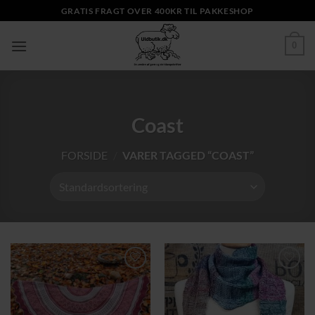
Fortsæt
GRATIS FRAGT OVER 400KR TIL PAKKESHOP
til
indhold
0
Coast
FORSIDE
/
VARER TAGGED “COAST”
Tilføj til
Tilføj til
ønskeliste
ønskeliste