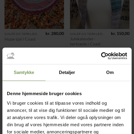
kr.
280,00
kr.
150,00
SJALER OG TØRKLÆDER
SJALER OG TØRKLÆDER
Julekalender-
Hope sjal i Coast
tørklæde i Coast
Mærke:
Dsignjuhl
Mærke:
Louise Irene Nielsen
Samtykke
Detaljer
Om
Tilføj til
Tilføj til
ønskeliste
ønskeliste
Denne hjemmeside bruger cookies
Vi bruger cookies til at tilpasse vores indhold og
annoncer, til at vise dig funktioner til sociale medier og til
at analysere vores trafik. Vi deler også oplysninger om
din brug af vores hjemmeside med vores partnere inden
for sociale medier, annonceringspartnere og