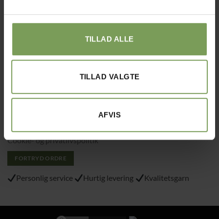
DanmarkSE nr. 41747323
E-mail:
kontakt@uldbutik.dk
Tlf.: 40215797
TILLAD ALLE
Varemærke
: “VA 2019 01362”
TILLAD VALGTE
Alt det med småt…
Handelsbetingelser
AFVIS
Om Uldbutik.dk
Cookie- og privatlivspolitik
FORTRYD ORDRE
Personlig service
Hurtig levering
Kvalitetsgarn