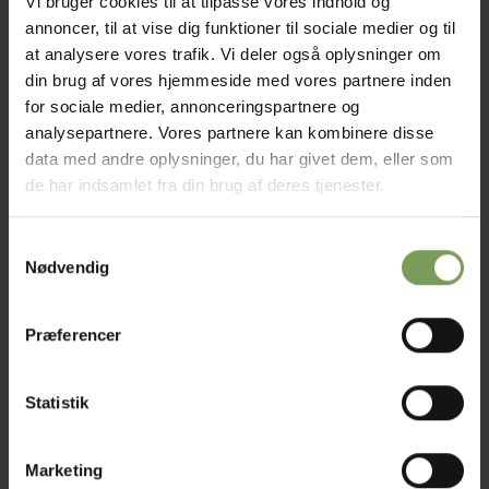
Vi bruger cookies til at tilpasse vores indhold og
annoncer, til at vise dig funktioner til sociale medier og til
at analysere vores trafik. Vi deler også oplysninger om
din brug af vores hjemmeside med vores partnere inden
for sociale medier, annonceringspartnere og
analysepartnere. Vores partnere kan kombinere disse
kr.
80,00
SJALER OG TØRKLÆDER
data med andre oplysninger, du har givet dem, eller som
Bølger – Tørklæde
de har indsamlet fra din brug af deres tjenester.
Mærke:
Britta Kremke
,
Samtykkevalg
Selected yarns
Nødvendig
Præferencer
Jysk Naturpleje ApS
Statistik
Uldbutik.dk
Vormstrupvej 15
7540 Haderup
Marketing