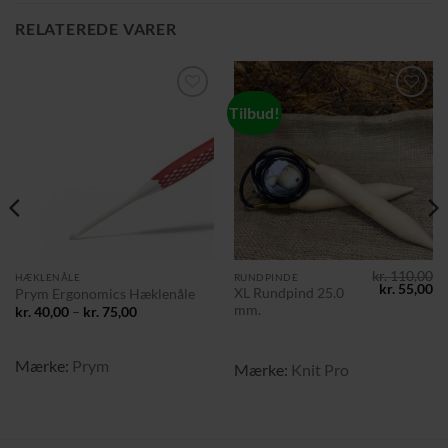
RELATEREDE VARER
Tilbud!
Tilføj til
Tilføj til
ønskeliste
ønskeliste
kr.
110,00
HÆKLENÅLE
RUNDPINDE
Den
D
kr.
55,00
XL Rundpind 25.0
Prym Ergonomics Hæklenåle
oprindelig
ak
mm.
Prisinterval:
kr.
40,00
–
kr.
75,00
pris
pr
kr. 40,00
var:
er
til
kr. 110,00.
kr
kr. 75,00
Mærke:
Prym
Mærke:
Knit Pro