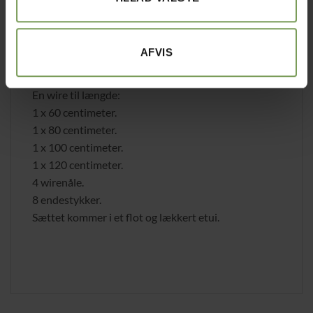
glat overgang imellem træ og metal.
Vores udskiftelige pindesæt indeholder udskiftelige
AFVIS
rundpinde i størrelserne (3.5 – 4.0 – 4.5 – 5.0 – 5.5 –
6.0 – 7.0 – 8.0).
En wire til længde:
1 x 60 centimeter.
1 x 80 centimeter.
1 x 100 centimeter.
1 x 120 centimeter.
4 wirenåle.
8 endestykker.
Sættet kommer i et flot og lækkert etui.