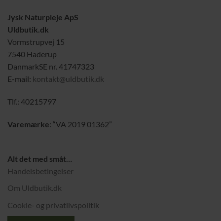
Jysk Naturpleje ApS
Uldbutik.dk
Vormstrupvej 15
7540 Haderup
DanmarkSE nr. 41747323
E-mail:
kontakt@uldbutik.dk
Tlf.: 40215797
Varemærke
: “VA 2019 01362”
Alt det med småt…
Handelsbetingelser
Om Uldbutik.dk
Cookie- og privatlivspolitik