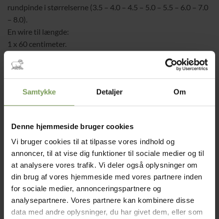
rundpinde i størrelserne (3.5 – 4.0 – 4.5 – 5.0 – 5.5 – 6.0 – 7.0
– 8.0).
En wire til længde:
1 x 60 centimeter.
1 x 80 centimeter.
1 x 100 centimeter.
1 x 120 centimeter.
Samtykke
Detaljer
Om
4 wirenåle.
8 endestykker.
Sættet kommer i et flot og lækkert etui.
Denne hjemmeside bruger cookies
På lager (kan bestilles som restordre)
Vi bruger cookies til at tilpasse vores indhold og
Lana Grossa Udskiftelige pindesæt Bøg antal
annoncer, til at vise dig funktioner til sociale medier og til
at analysere vores trafik. Vi deler også oplysninger om
TILFØJ TIL KURV
din brug af vores hjemmeside med vores partnere inden
for sociale medier, annonceringspartnere og
analysepartnere. Vores partnere kan kombinere disse
Tilføj til ønskeliste
data med andre oplysninger, du har givet dem, eller som
Varenummer (SKU):
95079999