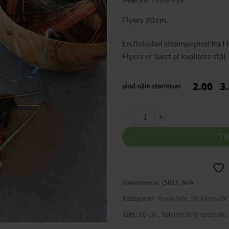
pris
ønskeliste
var:
Flyers 20 cm.
kr. 170,0
En fleksibel strømpepind fra 
Flyers er lavet af kvalitets st
pind-nåle størrelser
str. 2.00
Flyers 20 cm. antal
TI
Varenummer (SKU):
N/A
Kategorier:
Rundpinde
,
Strikkepind
Tags:
20 cm.
,
bøjelige strømpepinde
,