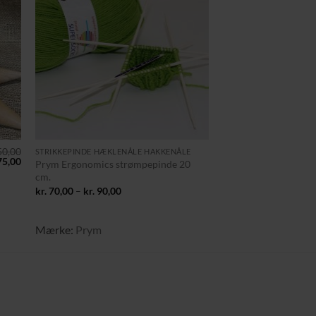
til
Tilføj til
ste
ønskeliste
+
0,00
STRIKKEPINDE HÆKLENÅLE HAKKENÅLE
n
Den
5,00
Prym Ergonomics strømpepinde 20
indelige
aktuelle
cm.
pris
Prisinterval:
er:
kr.
70,00
–
kr.
90,00
kr. 70,00
150,00.
kr. 75,00.
til
kr. 90,00
Mærke:
Prym