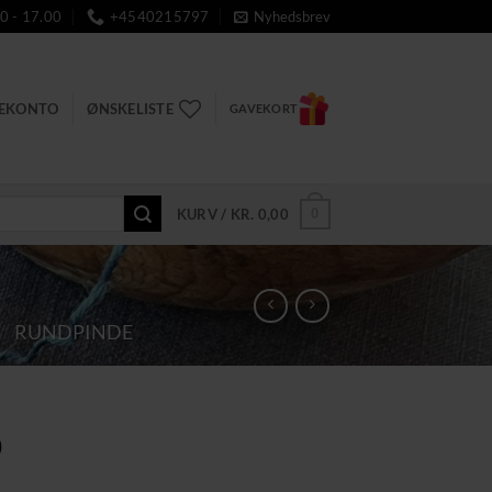
0 - 17.00
+4540215797
Nyhedsbrev
DEKONTO
ØNSKELISTE
GAVEKORT
0
KURV /
KR.
0,00
/
RUNDPINDE
Den
0
ige
aktuelle