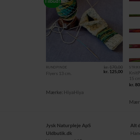
Tilbud!
Tilføj til
ønskeliste
+
+
kr.
170,00
RUNDPINDE
STRIK
Den
Den
kr.
125,00
KnitP
Flyers 13 cm.
oprindelige
aktuelle
15 cm
pris
pris
var:
er:
kr.
80
kr. 170,00.
kr. 125,0
Mærke:
HiyaHiya
Mær
Jysk Naturpleje ApS
Alt 
Uldbutik.dk
Hand