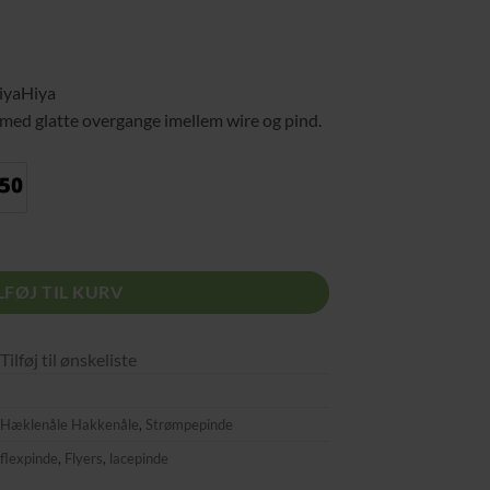
pris
er:
0.
kr. 125,00.
HiyaHiya
ål, med glatte overgange imellem wire og pind.
str. 3.50
LFØJ TIL KURV
Tilføj til ønskeliste
e Hæklenåle Hakkenåle
,
Strømpepinde
flexpinde
,
Flyers
,
lacepinde