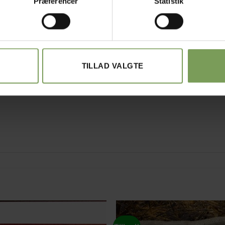
Præferencer
Statistik
 nøjes med 3 pinde, i stedet for de traditionelle 5 strømpepinde.
en tredje strikkes der med. en let og overkommelig måde at strikk
tte overgange imellem wire og pind.
TILLAD VALGTE
ering, så selv komplicerede hulmønster er den rene leg at strikke.
 lette, at strikke med, især til finere garntyper.