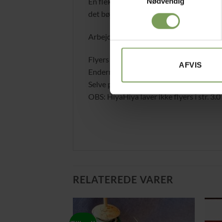
En fleksibel strømpepind fra HiyaHiya
Nødvendig
det bøjelige midterled betyder at du kan
Arbejdets masker sidder på 2 pinde og d
Flyers er lavet af kvalitets stål med gla
AFVIS
Enderne er super spidse, med en god tap
Selve pinden er hul inden i, så de er ultra
OBS: HiyaHiya laver ikke flyers i str. 3.0
RELATEREDE VARER