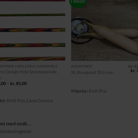
Tilbud!
Tilføj til
Tilføj 
ønskeliste
ønskeli
+
kr.
15
KEPINDE HÆKLENÅLE HAKKENÅLE
RUNDPINDE
De
kr.
7
ro Design Holz Strømpepinde
XL Rundpind 30.0 mm.
opr
.
pris
Prisinterval:
var:
,00
–
kr.
85,00
kr. 80,00
0.
kr. 
Mærke:
Knit Pro
til
kr. 85,00
ke:
Knit Pro
,
Lana Grossa
det med småt…
elsbetingelser