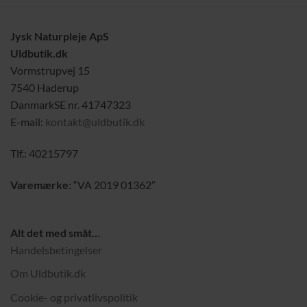
Jysk Naturpleje ApS
Uldbutik.dk
Vormstrupvej 15
7540 Haderup
DanmarkSE nr. 41747323
E-mail:
kontakt@uldbutik.dk
Tlf.: 40215797
Varemærke
: “VA 2019 01362”
Alt det med småt…
Handelsbetingelser
Om Uldbutik.dk
Cookie- og privatlivspolitik