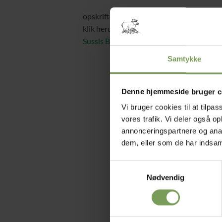
opskriften er gratis.
klik herunder for at, downloade den
Sussis Ballevarmer
Samtykke
Denne hjemmeside bruger c
Vi bruger cookies til at tilpas
vores trafik. Vi deler også 
annonceringspartnere og anal
dem, eller som de har indsaml
Samtykkevalg
Nødvendig