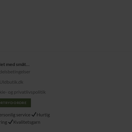
det med småt…
elsbetingelser
Uldbutik.dk
ie- og privatlivspolitik
ORTRYD ORDRE
ersonlig service
Hurtig
ring
Kvalitetsgarn