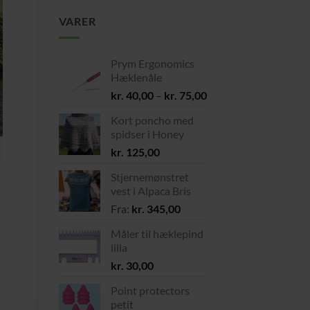
VARER
Prym Ergonomics
Hæklenåle
Prisinterval:
kr.
40,00
–
kr.
75,00
kr. 40,00
Kort poncho med
til
spidser i Honey
kr. 75,00
kr.
125,00
Stjernemønstret
vest i Alpaca Bris
Fra:
kr.
345,00
Måler til hæklepind
lilla
kr.
30,00
Point protectors
petit