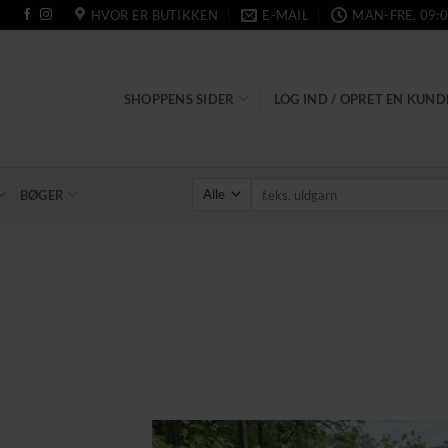
HVOR ER BUTIKKEN
E-MAIL
MAN-FRE. 09:0
SHOPPENS SIDER
LOG IND / OPRET EN KUN
Søg
BØGER
efter: