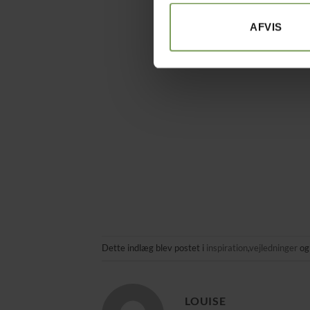
AFVIS
Dette indlæg blev postet i
inspiration
,
vejledninger
og
LOUISE