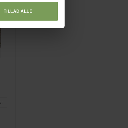
TILLAD ALLE
er
.