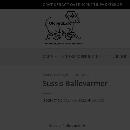
Fortsæt
GRATIS FRAGT OVER 400KR TIL PAKKESHOP
til
indhold
GARN
STRIKKEOPSKRIFTER
TILBEHØR
INSPIRATION
,
VEJLEDNINGER
Sussis Ballevarmer
UDGIVET DEN
31. MAJ 2022
AF
LOUISE
Sussis Ballevarmer