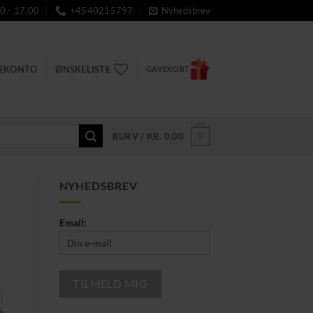
0 - 17.00
+4540215797
Nyhedsbrev
DEKONTO
ØNSKELISTE
GAVEKORT
0
KURV /
KR.
0,00
NYHEDSBREV
Email: