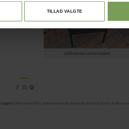
TILLAD VALGTE
ballevarmer på terrassen
 tagged
ballevarmer
,
filtet pude
,
havehynde
,
knæpude
,
naturuld
,
Sussis Ballevarm