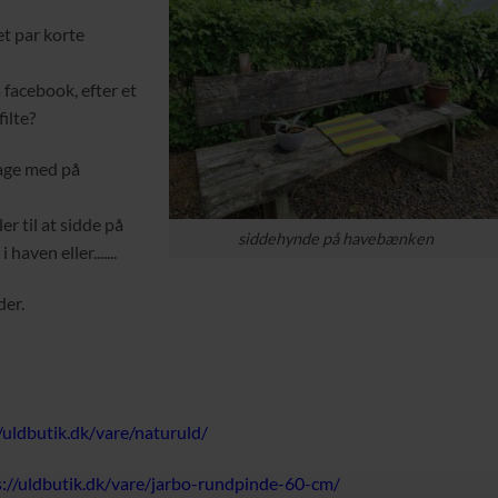
et par korte
facebook, efter et
ilte?
 tage med på
ler til at sidde på
siddehynde på havebænken
aven eller.......
der.
/uldbutik.dk/vare/naturuld/
s://uldbutik.dk/vare/jarbo-rundpinde-60-cm/