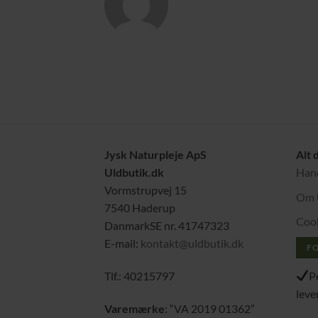
Jysk Naturpleje ApS
Alt 
Uldbutik.dk
Hand
Vormstrupvej 15
Om 
7540 Haderup
Cook
DanmarkSE nr. 41747323
E-mail:
kontakt@uldbutik.dk
F
P
Tlf.: 40215797
leve
Varemærke
: “VA 2019 01362”