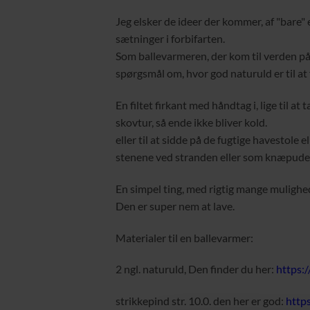
Jeg elsker de ideer der kommer, af "bare" 
sætninger i forbifarten.
Som ballevarmeren, der kom til verden på 
spørgsmål om, hvor god naturuld er til at f
En filtet firkant med håndtag i, lige til at
skovtur, så ende ikke bliver kold.
eller til at sidde på de fugtige havestole el
stenene ved stranden eller som knæpude i h
En simpel ting, med rigtig mange mulighe
Den er super nem at lave.
Materialer til en ballevarmer:
2 ngl. naturuld, Den finder du her:
https:/
strikkepind str. 10.0. den her er god:
http