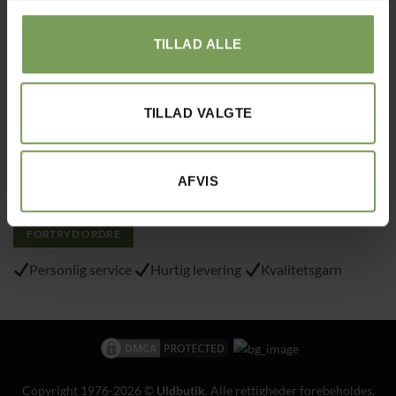
Tlf.: 40215797
TILLAD ALLE
Varemærke
: “VA 2019 01362”
TILLAD VALGTE
Alt det med småt…
Handelsbetingelser
Om Uldbutik.dk
AFVIS
Cookie- og privatlivspolitik
FORTRYD ORDRE
Personlig service
Hurtig levering
Kvalitetsgarn
Copyright 1976-2026 ©
Uldbutik
. Alle rettigheder forebeholdes.