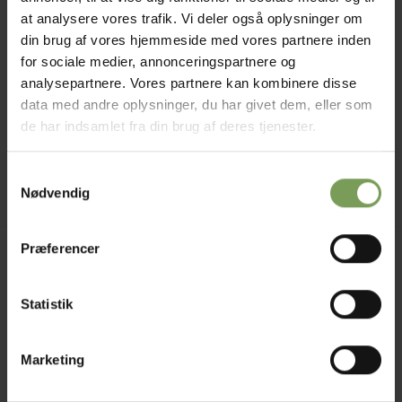
at analysere vores trafik. Vi deler også oplysninger om
din brug af vores hjemmeside med vores partnere inden
for sociale medier, annonceringspartnere og
analysepartnere. Vores partnere kan kombinere disse
kr.
160,00
GARN
data med andre oplysninger, du har givet dem, eller som
Pascal
de har indsamlet fra din brug af deres tjenester.
Mærke:
Adriafil
Samtykkevalg
Nødvendig
Præferencer
Jysk Naturpleje ApS
Uldbutik.dk
Statistik
Vormstrupvej 15
7540 Haderup
DanmarkSE nr. 41747323
Marketing
E-mail:
kontakt@uldbutik.dk