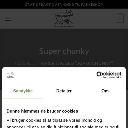
Fortsæt
GRATIS FRAGT OVER 400KR TIL PAKKESHOP
til
indhold
0
Super chunky
FORSIDE
/
VARER TAGGED “SUPER CHUNKY”
Samtykke
Detaljer
Om
Denne hjemmeside bruger cookies
Tilføj til
ønskeliste
Vi bruger cookies til at tilpasse vores indhold og
annoncer, til at vise dig funktioner til sociale medier og til