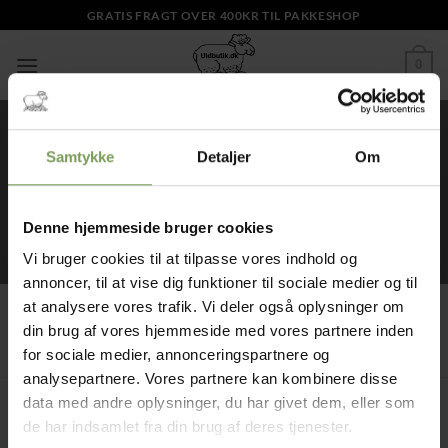
Fortsæt
GRATIS FRAGT OVER 400KR TIL PAKKESHOP
til
indhold
0
Samtykke
Detaljer
Om
Stjernemønstret vest i peruwool
FORSIDE
/
VARER TAGGED “STJERNEMØNSTRET VEST I
Denne hjemmeside bruger cookies
PERUWOOL”
Vi bruger cookies til at tilpasse vores indhold og
annoncer, til at vise dig funktioner til sociale medier og til
at analysere vores trafik. Vi deler også oplysninger om
Der blev ikke fundet nogle varer, der matcher dit valg.
din brug af vores hjemmeside med vores partnere inden
for sociale medier, annonceringspartnere og
analysepartnere. Vores partnere kan kombinere disse
data med andre oplysninger, du har givet dem, eller som
Jysk Naturpleje ApS
de har indsamlet fra din brug af deres tjenester.
Uldbutik.dk