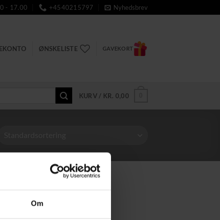
0 - 17.00
+4540215797
Nyhedsbrev
DEKONTO
ØNSKELISTE
GAVEKORT
0
KURV /
KR.
0,00
Om