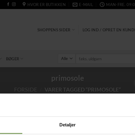
HVOR ER BUTIKKEN
E-MAIL
MAN-FRE. 09:0
SHOPPENS SIDER
LOG IND / OPRET EN KUN
Søg
BØGER
efter:
primosole
FORSIDE
/
VARER TAGGED “PRIMOSOLE”
Detaljer