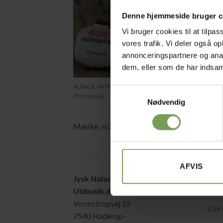
Denne hjemmeside bruger c
Vi bruger cookies til at tilpas
vores trafik. Vi deler også 
annonceringspartnere og anal
dem, eller som de har indsaml
+
kr.
65,00
ALPACA-MOHAIR-KASHMIR GARN OG BLANDINGER
Samtykkevalg
Primosole
Nødvendig
Mærke:
Adriafil
AFVIS
Jysk Naturpleje ApS
Alt 
Uldbutik.dk
Hand
Vormstrupvej 15
Om 
7540 Haderup