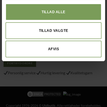
Tlf.: 40215797
TILLAD ALLE
Varemærke
: “VA 2019 01362”
TILLAD VALGTE
Alt det med småt…
Handelsbetingelser
Om Uldbutik.dk
AFVIS
Cookie- og privatlivspolitik
FORTRYD ORDRE
Personlig service
Hurtig levering
Kvalitetsgarn
Copyright 1976-2026 ©
Uldbutik
. Alle rettigheder forebeholdes.