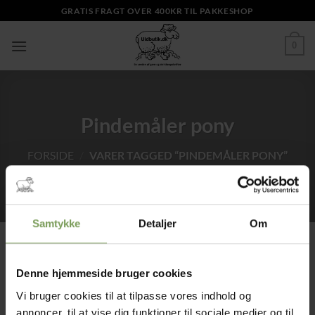
Fortsæt
GRATIS FRAGT OVER 400KR TIL PAKKESHOP
til
indhold
0
Pindemåler pony
FORSIDE
/
VARER TAGGED “PINDEMÅLER PONY”
Samtykke
Detaljer
Om
Denne hjemmeside bruger cookies
Tilføj til
ønskeliste
Vi bruger cookies til at tilpasse vores indhold og
annoncer, til at vise dig funktioner til sociale medier og til