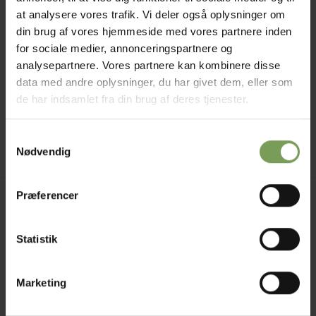
at analysere vores trafik. Vi deler også oplysninger om
din brug af vores hjemmeside med vores partnere inden
for sociale medier, annonceringspartnere og
analysepartnere. Vores partnere kan kombinere disse
kr.
20,00
STRIKKEVÆRKTØJ
data med andre oplysninger, du har givet dem, eller som
Pindemåler fra pony
de har indsamlet fra din brug af deres tjenester.
Mærke:
Pony
Samtykkevalg
Nødvendig
Præferencer
Jysk Naturpleje ApS
Uldbutik.dk
Statistik
Vormstrupvej 15
7540 Haderup
DanmarkSE nr. 41747323
Marketing
E-mail:
kontakt@uldbutik.dk