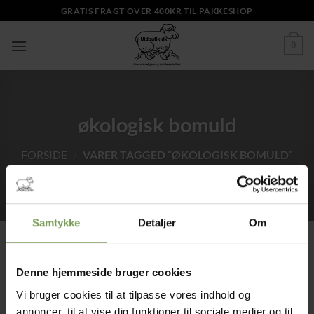
Fortsæt
GRATIS FRAGT OVER 400KR TIL PAKKESHOP
til
indhold
0
økologisk bomuld
FORSIDE
/
VARER TAGGED “ØKOLOGISK BOMULD”
Samtykke
Detaljer
Om
Denne hjemmeside bruger cookies
Tilføj til
ønskeliste
Vi bruger cookies til at tilpasse vores indhold og
annoncer, til at vise dig funktioner til sociale medier og til