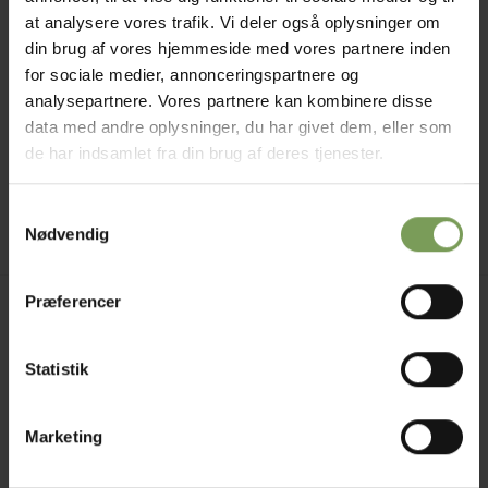
at analysere vores trafik. Vi deler også oplysninger om
din brug af vores hjemmeside med vores partnere inden
for sociale medier, annonceringspartnere og
analysepartnere. Vores partnere kan kombinere disse
kr.
65,00
BOMULDS- BLANDINGER
data med andre oplysninger, du har givet dem, eller som
Woolcot
de har indsamlet fra din brug af deres tjenester.
Mærke:
Adriafil
Samtykkevalg
Nødvendig
Præferencer
Jysk Naturpleje ApS
Uldbutik.dk
Statistik
Vormstrupvej 15
7540 Haderup
DanmarkSE nr. 41747323
Marketing
E-mail:
kontakt@uldbutik.dk