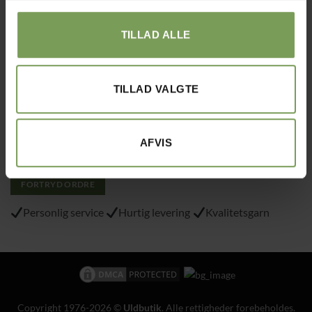
Tlf.: 40215797
TILLAD ALLE
Varemærke
: “VA 2019 01362”
TILLAD VALGTE
Alt det med småt…
Handelsbetingelser
Om Uldbutik.dk
AFVIS
Cookie- og privatlivspolitik
FORTRYD ORDRE
Personlig service
Hurtig levering
Kvalitetsgarn
Copyright 1976-2026 ©
Uldbutik
. Alle rettigheder forebeholdes.