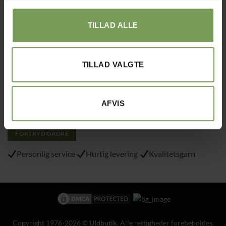
Tlf.: 40215797
TILLAD ALLE
Varemærke
: “VA 2019 01362”
TILLAD VALGTE
Alt det med småt…
Handelsbetingelser
Om Uldbutik.dk
AFVIS
Cookie- og privatlivspolitik
FORTRYD ORDRE
Personlig service
Hurtig levering
Kvalitetsgarn
Copyright 1976-2026 ©
Uldbutik
. Alle rettigheder forebeholdes.