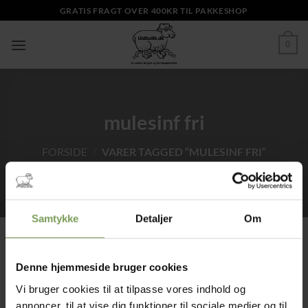
Fortsæt
GRATIS FRAGT OVER 400KR TIL PAKKESHOP
til
indhold
0
mulesinf fri
FORSIDE
/
VARER TAGGED “MULESINF FRI”
Samtykke
Detaljer
Om
Denne hjemmeside bruger cookies
Tilbud!
Tilføj til
ønskeliste
Vi bruger cookies til at tilpasse vores indhold og
annoncer, til at vise dig funktioner til sociale medier og til