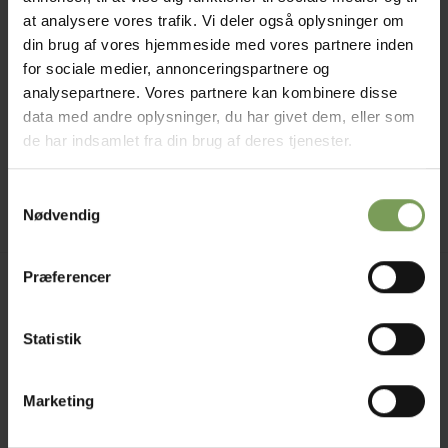
IKKE PÅ LAGER
at analysere vores trafik. Vi deler også oplysninger om
din brug af vores hjemmeside med vores partnere inden
for sociale medier, annonceringspartnere og
analysepartnere. Vores partnere kan kombinere disse
kr.
55,00
EFFEKTGARNER OG ANDRE TILGJORTE KRYDSNINGER
data med andre oplysninger, du har givet dem, eller som
Den
Den
kr.
25,00
Reina
oprindelige
aktuelle
de har indsamlet fra din brug af deres tjenester.
pris
pris
var:
er:
kr. 55,00.
kr. 25,00.
Mærke:
Lang Yarns
Samtykkevalg
Nødvendig
Præferencer
Jysk Naturpleje ApS
Uldbutik.dk
Statistik
Vormstrupvej 15
7540 Haderup
DanmarkSE nr. 41747323
Marketing
E-mail:
kontakt@uldbutik.dk