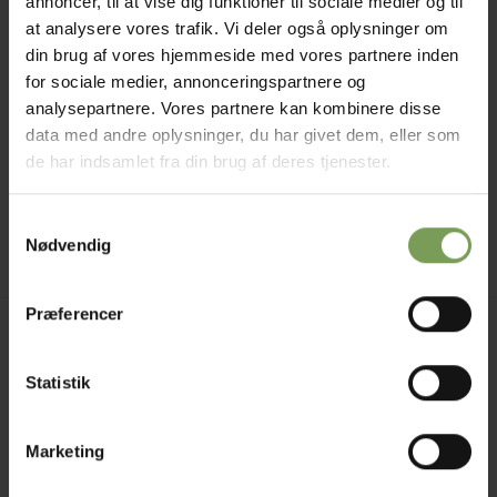
annoncer, til at vise dig funktioner til sociale medier og til
at analysere vores trafik. Vi deler også oplysninger om
din brug af vores hjemmeside med vores partnere inden
for sociale medier, annonceringspartnere og
analysepartnere. Vores partnere kan kombinere disse
kr.
220,00
GARN
data med andre oplysninger, du har givet dem, eller som
Marina fra Manos
de har indsamlet fra din brug af deres tjenester.
Del Uruguay
Samtykkevalg
Mærke:
Manos del Uruguay
Nødvendig
Præferencer
Jysk Naturpleje ApS
Uldbutik.dk
Statistik
Vormstrupvej 15
7540 Haderup
Marketing
DanmarkSE nr. 41747323
E-mail:
kontakt@uldbutik.dk