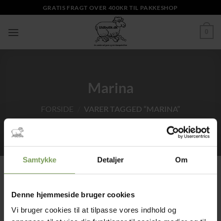
Fortsæt
GRATIS FRAGT OVER 400KR TIL PAKKESHOP
til
indhold
0
Marina
FORSIDE
/
VARER TAGGED “MARINA”
Samtykke
Detaljer
Om
Denne hjemmeside bruger cookies
Tilføj til
ønskeliste
Vi bruger cookies til at tilpasse vores indhold og