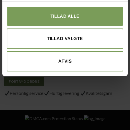
Tlf.: 40215797
TILLAD ALLE
Varemærke
: “VA 2019 01362”
TILLAD VALGTE
Alt det med småt…
Handelsbetingelser
Om Uldbutik.dk
AFVIS
Cookie- og privatlivspolitik
FORTRYD ORDRE
Personlig service
Hurtig levering
Kvalitetsgarn