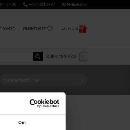
0 - 17.00
+4540215797
Nyhedsbrev
DEKONTO
ØNSKELISTE
GAVEKORT
0
KURV /
KR.
0,00
Om