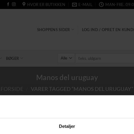
HVOR ER BUTIKKEN
E-MAIL
MAN-FRE. 09:0
SHOPPENS SIDER
LOG IND / OPRET EN KUN
Søg
BØGER
efter:
Manos del uruguay
FORSIDE
/
VARER TAGGED “MANOS DEL URUGUAY”
Detaljer