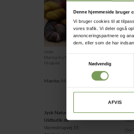
Denne hjemmeside bruger c
Vi bruger cookies til at tilpas
vores trafik. Vi deler også 
annonceringspartnere og anal
+
dem, eller som de har indsaml
kr.
220,00
GARN
Samtykkevalg
Marina fra Manos Del
Uruguay
Nødvendig
Mærke:
Manos del Uruguay
AFVIS
Jysk Naturpleje ApS
Alt 
Uldbutik.dk
Hand
Vormstrupvej 15
Om 