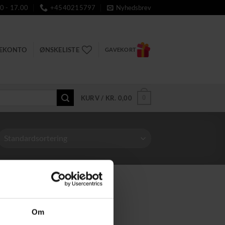
0 - 17.00
+4540215797
Nyhedsbrev
DEKONTO
ØNSKELISTE
GAVEKORT
0
KURV /
KR.
0,00
Om