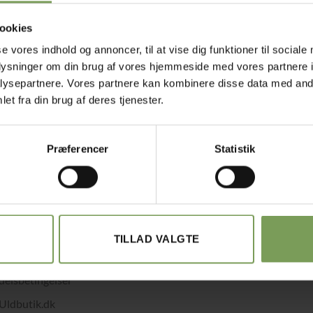
ookies
se vores indhold og annoncer, til at vise dig funktioner til sociale
oplysninger om din brug af vores hjemmeside med vores partnere i
ysepartnere. Vores partnere kan kombinere disse data med andr
et fra din brug af deres tjenester.
Fra:
kr.
225,00
KEOPSKRIFTER
i luften i
atten
Præferencer
Statistik
ke:
Lene trojel Berthelsen
TILLAD VALGTE
det med småt…
elsbetingelser
Uldbutik.dk