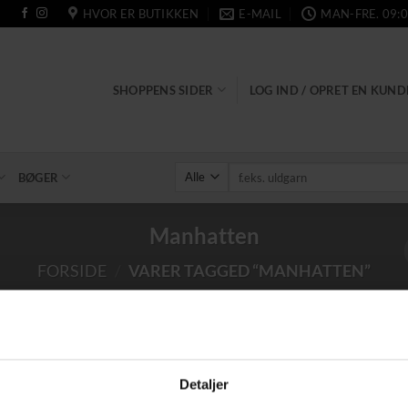
HVOR ER BUTIKKEN
E-MAIL
MAN-FRE. 09:0
SHOPPENS SIDER
LOG IND / OPRET EN KUN
Søg
BØGER
efter:
Manhatten
FORSIDE
/
VARER TAGGED “MANHATTEN”
Tilføj til
Detaljer
ønskeliste