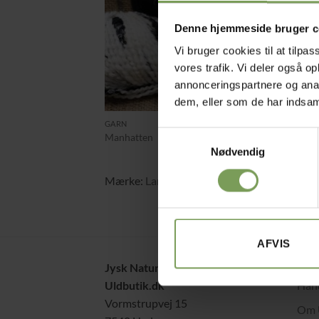
Denne hjemmeside bruger c
Vi bruger cookies til at tilpas
vores trafik. Vi deler også 
annonceringspartnere og anal
+
+
dem, eller som de har indsaml
kr.
45,00
GARN
STRIK
Samtykkevalg
Forår 
Manhatten
Manh
Nødvendig
Mærke:
Lang Yarns
Mær
AFVIS
Jysk Naturpleje ApS
Alt 
Uldbutik.dk
Hand
Vormstrupvej 15
Om 