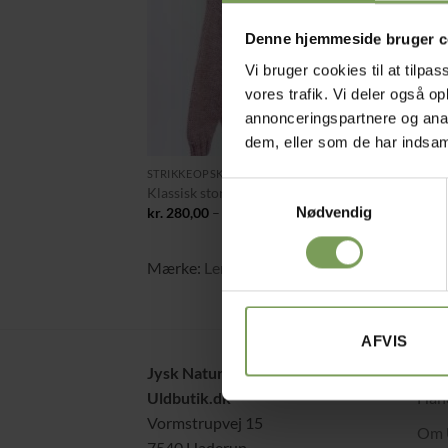
Denne hjemmeside bruger c
Vi bruger cookies til at tilpas
vores trafik. Vi deler også 
annonceringspartnere og anal
+
dem, eller som de har indsaml
STRIKKEOPSKRIFTER
Samtykkevalg
Klassisk stortrøje i Naturuld
Prisinterval:
kr.
280,00
–
kr.
360,00
Nødvendig
kr. 280,00
til
kr. 360,00
Mærke:
Lene trojel Berthelsen
AFVIS
Jysk Naturpleje ApS
Alt 
Uldbutik.dk
Hand
Vormstrupvej 15
Om 
7540 Haderup