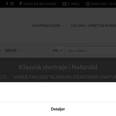
HVOR ER BUTIKKEN
E-MAIL
MAN-FRE. 09:0
SHOPPENS SIDER
LOG IND / OPRET EN KUN
Søg
BØGER
efter:
Klassisk stortrøje i Naturuld
IDE
/
VARER TAGGED “KLASSISK STORTRØJE I NATU
Detaljer