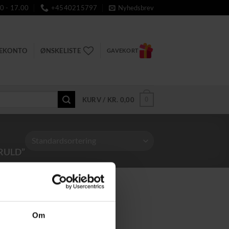
0 - 17.00
+4540215797
Nyhedsbrev
DEKONTO
ØNSKELISTE
GAVEKORT
0
KURV /
KR.
0,00
RULD”
Om