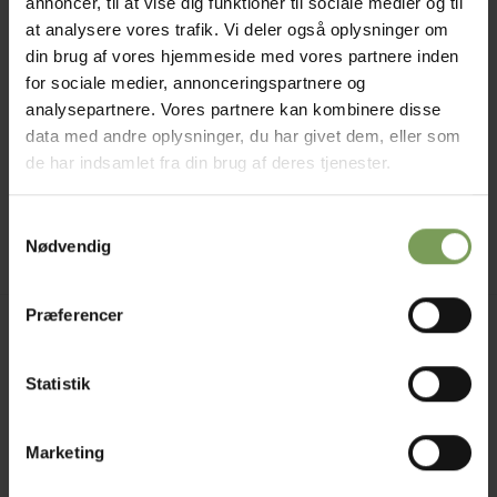
annoncer, til at vise dig funktioner til sociale medier og til
at analysere vores trafik. Vi deler også oplysninger om
din brug af vores hjemmeside med vores partnere inden
for sociale medier, annonceringspartnere og
analysepartnere. Vores partnere kan kombinere disse
GAVEKORT MM.
data med andre oplysninger, du har givet dem, eller som
Gavekort
de har indsamlet fra din brug af deres tjenester.
Prisinterval:
kr.
50,00
–
kr.
5.000,00
kr. 50,00
til
kr. 5.000,00
Samtykkevalg
Mærke:
Uldbutik
Nødvendig
Præferencer
Jysk Naturpleje ApS
Uldbutik.dk
Statistik
Vormstrupvej 15
7540 Haderup
Marketing
DanmarkSE nr. 41747323
E-mail:
kontakt@uldbutik.dk