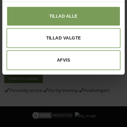
Tlf.: 40215797
TILLAD ALLE
Varemærke
: “VA 2019 01362”
TILLAD VALGTE
Alt det med småt…
Handelsbetingelser
Om Uldbutik.dk
AFVIS
Cookie- og privatlivspolitik
FORTRYD ORDRE
Personlig service
Hurtig levering
Kvalitetsgarn