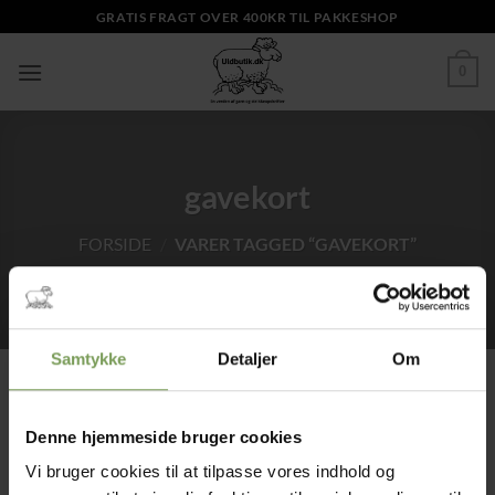
Fortsæt
GRATIS FRAGT OVER 400KR TIL PAKKESHOP
til
indhold
0
gavekort
FORSIDE
/
VARER TAGGED “GAVEKORT”
Samtykke
Detaljer
Om
Denne hjemmeside bruger cookies
Tilføj til
ønskeliste
Vi bruger cookies til at tilpasse vores indhold og