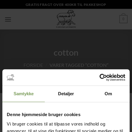
Fortsæt
GRATIS FRAGT OVER 400KR TIL PAKKESHOP
til
indhold
0
cotton
FORSIDE
/
VARER TAGGED “COTTON”
Samtykke
Detaljer
Om
Denne hjemmeside bruger cookies
Tilføj til
ønskeliste
Vi bruger cookies til at tilpasse vores indhold og
annoncer, til at vise dig funktioner til sociale medier og til