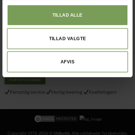
Tlf.: 40215797
TILLAD ALLE
Varemærke
: “VA 2019 01362”
TILLAD VALGTE
Alt det med småt…
Handelsbetingelser
Om Uldbutik.dk
AFVIS
Cookie- og privatlivspolitik
FORTRYD ORDRE
Personlig service
Hurtig levering
Kvalitetsgarn
Copyright 1976-2026 ©
Uldbutik
. Alle rettigheder forebeholdes.