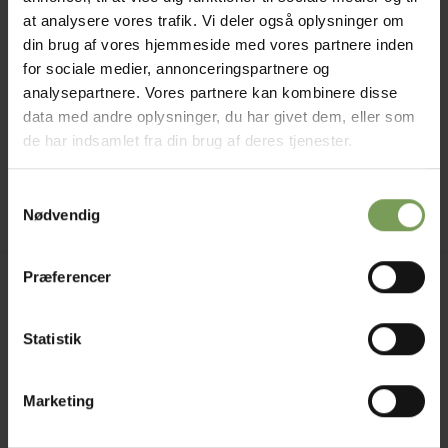
at analysere vores trafik. Vi deler også oplysninger om
din brug af vores hjemmeside med vores partnere inden
for sociale medier, annonceringspartnere og
analysepartnere. Vores partnere kan kombinere disse
kr.
130,00
BOMULDS- BLANDINGER
data med andre oplysninger, du har givet dem, eller som
Matita
de har indsamlet fra din brug af deres tjenester.
Mærke:
Adriafil
Samtykkevalg
Nødvendig
Præferencer
Jysk Naturpleje ApS
Uldbutik.dk
Statistik
Vormstrupvej 15
7540 Haderup
DanmarkSE nr. 41747323
Marketing
E-mail:
kontakt@uldbutik.dk