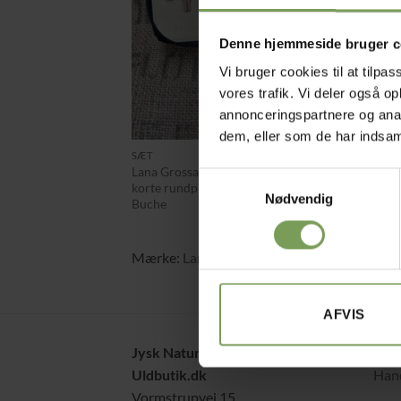
Denne hjemmeside bruger c
Vi bruger cookies til at tilpas
vores trafik. Vi deler også 
annonceringspartnere og anal
+
dem, eller som de har indsaml
kr.
660,00
SÆT
Lana Grossa udskiftelige
Samtykkevalg
korte rundpindesæt –
Nødvendig
Buche
Mærke:
Lana Grossa
AFVIS
Jysk Naturpleje ApS
Alt 
Uldbutik.dk
Hand
Vormstrupvej 15