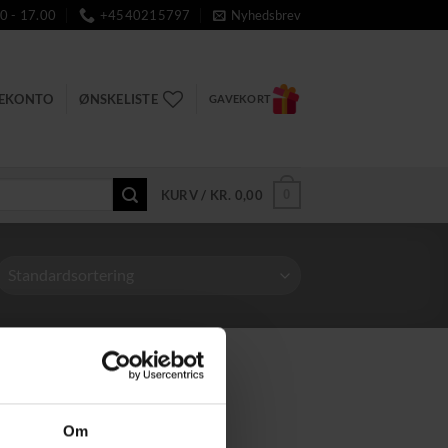
0 - 17.00
+4540215797
Nyhedsbrev
DEKONTO
ØNSKELISTE
GAVEKORT
0
KURV /
KR.
0,00
Om