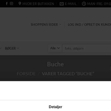
HVOR ER BUTIKKEN
E-MAIL
MAN-FRE. 09:0
SHOPPENS SIDER
LOG IND / OPRET EN KUN
Søg
BØGER
efter:
Buche
FORSIDE
/
VARER TAGGED “BUCHE”
Detaljer