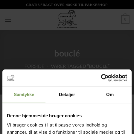
Fortsæt
GRATIS FRAGT OVER 400KR TIL PAKKESHOP
til
indhold
0
bouclé
FORSIDE
/
VARER TAGGED “BOUCLÉ”
Samtykke
Detaljer
Om
Denne hjemmeside bruger cookies
Tilføj til
ønskeliste
Vi bruger cookies til at tilpasse vores indhold og
annoncer, til at vise dig funktioner til sociale medier og til