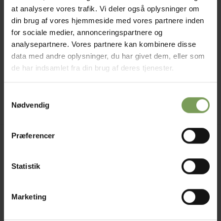
at analysere vores trafik. Vi deler også oplysninger om
din brug af vores hjemmeside med vores partnere inden
for sociale medier, annonceringspartnere og
analysepartnere. Vores partnere kan kombinere disse
kr.
45,00
data med andre oplysninger, du har givet dem, eller som
EFFEKTGARNER OG ANDRE TILGJORTE KRYDSNINGER
Teddy Wool
de har indsamlet fra din brug af deres tjenester.
Mærke:
Mondial
Samtykkevalg
Nødvendig
Præferencer
Jysk Naturpleje ApS
Uldbutik.dk
Statistik
Vormstrupvej 15
7540 Haderup
DanmarkSE nr. 41747323
Marketing
E-mail:
kontakt@uldbutik.dk