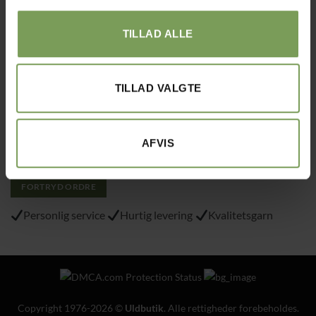
Tlf.: 40215797
TILLAD ALLE
Varemærke
: “VA 2019 01362”
TILLAD VALGTE
Alt det med småt…
Handelsbetingelser
Om Uldbutik.dk
AFVIS
Cookie- og privatlivspolitik
FORTRYD ORDRE
Personlig service
Hurtig levering
Kvalitetsgarn
Copyright 1976-2026 ©
Uldbutik
. Alle rettigheder forebeholdes.