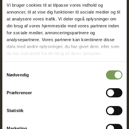
af vores modeller
Vi bruger cookies til at tilpasse vores indhold og
annoncer, til at vise dig funktioner til sociale medier og til
at analysere vores trafik. Vi deler også oplysninger om
Garn.
din brug af vores hjemmeside med vores partnere inden
for sociale medier, annonceringspartnere og
kik dig omkring i vores spændende udvalg af strikke- og
analysepartnere. Vores partnere kan kombinere disse
hæklegarner.
data med andre oplysninger, du har givet dem, eller som
de har indsamlet fra din brug af deres tjenester.
Klik her for se, alt vores tilbehør.
Samtykkevalg
Nødvendig
Vi har et stort udvalg i strikkepinde, hæklenåle og en masse
lækkert tilbehør.
Præferencer
Kalender
Statistik
Følg med i vores aktiviteter:
Marketing