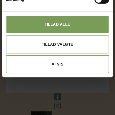
messer, strikkecafeer og arrangementer, vi selv afholder
Inspiration og vejledninger.
TILLAD ALLE
her finder du vores gratis opskrifter, vejledninger og
inspiration
TILLAD VALGTE
Følg med på Facebook.
AFVIS
uldbutik.dk-strik med kirsten og Louise