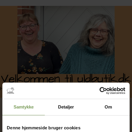
Velkommen til uldbutik.dk
Her finder du links til vores indhold
Samtykke
Detaljer
Om
Her finder du alle vores modeller.
Hos os følger opskriften gratis med, når du køber garnet til en
Denne hjemmeside bruger cookies