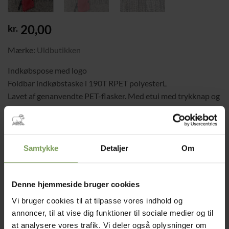
20,00
kr.
Mærke:
Uldbutikken
Indkøbspose med logo
Foldbar indkøbstaske i 190T RPET polyesterL
Lavet af genanvendte PET-flasker. Med etui med trykknap og
karabinhage.
Mål udfoldet 53 x 38 cm
Sammenfoldet måler indkøbspose med logo 5 x10
centimeter. Lige til at have i tasken,
Samtykke
Detaljer
Om
så er den ved hånden når behovet for mere
taskeplads opstår
Denne hjemmeside bruger cookies
Indkøbspose med logo antal
Vi bruger cookies til at tilpasse vores indhold og
annoncer, til at vise dig funktioner til sociale medier og til
TILFØJ TIL KURV
at analysere vores trafik. Vi deler også oplysninger om