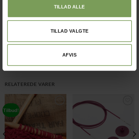
genanvendte
TILLAD ALLE
PET-flasker. Med etui med trykknap og karabinhage.
Mål udfoldet 53 x 38 cm
Sammenfoldet måler indkøbsposen 5 x10 centimeter. Lige
til at have i tasken, så er den ved hånden når behovet for
mere
TILLAD VALGTE
taskeplads opstår
Med denne bestilling hjælper vi produktcenten med at
donere et træ.
AFVIS
RELATEREDE VARER
Tilbud!
Tilføj til
Tilføj til
ønskeliste
ønskeliste