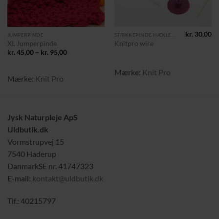
kr.
30,00
JUMPERPINDE
STRIKKEPINDE HÆKLENÅLE HAKKENÅLE
XL Jumperpinde
Knitpro wire
Prisinterval:
kr.
45,00
–
kr.
95,00
kr. 45,00
til
kr. 95,00
Mærke:
Knit Pro
Mærke:
Knit Pro
Jysk Naturpleje ApS
Uldbutik.dk
Vormstrupvej 15
7540 Haderup
DanmarkSE nr. 41747323
E-mail:
kontakt@uldbutik.dk
Tlf.: 40215797