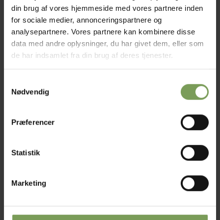
din brug af vores hjemmeside med vores partnere inden
Tilføj til ønskeliste
for sociale medier, annonceringspartnere og
analysepartnere. Vores partnere kan kombinere disse
Varenummer (SKU):
indkøbspose med logo
data med andre oplysninger, du har givet dem, eller som
Kategorier:
Gavekort mm.
,
Strikkemøller og leg med garn
,
TILBEHØR
de har indsamlet fra din brug af deres tjenester.
Tags:
bærepose
,
indkøbsnet
,
indkøbspose
Samtykkevalg
Nødvendig
Præferencer
BESKRIVELSE
Statistik
YDERLIGERE INFORMATION
Marketing
Beskrivelse
Indkøbspose med logo
Foldbar indkøbstaske i 190T RPET polyesterL Lavet af