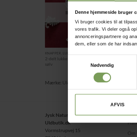
Denne hjemmeside bruger c
IKKE PÅ LAGER
Vi bruger cookies til at tilpas
vores trafik. Vi deler også 
annonceringspartnere og anal
+
+
dem, eller som de har indsaml
kr.
50,00
KNAPPER, LUKKETØJ OG PYNT
KNAPP
Samtykkevalg
2-delt lukke-clips i Antik
Lukke
sølv
Nødvendig
Mærke:
Uldbutik
AFVIS
Jysk Naturpleje ApS
Alt 
Uldbutik.dk
Hand
Vormstrupvej 15
Om 