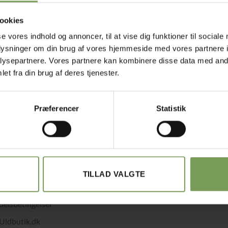
ookies
se vores indhold og annoncer, til at vise dig funktioner til sociale
oplysninger om din brug af vores hjemmeside med vores partnere i
ysepartnere. Vores partnere kan kombinere disse data med andr
et fra din brug af deres tjenester.
kr.
50,00
ER, LUKKETØJ OG PYNT
-clips i Antik sølv
Præferencer
Statistik
TILLAD VALGTE
det med småt…
elsbetingelser
Uldbutik.dk