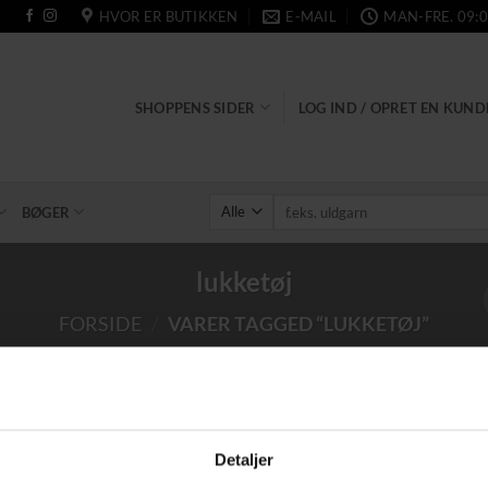
HVOR ER BUTIKKEN
E-MAIL
MAN-FRE. 09:0
SHOPPENS SIDER
LOG IND / OPRET EN KUN
Søg
BØGER
efter:
lukketøj
FORSIDE
/
VARER TAGGED “LUKKETØJ”
Tilføj til
Detaljer
ønskeliste