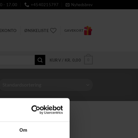
0 - 17.00
+4540215797
Nyhedsbrev
DEKONTO
ØNSKELISTE
GAVEKORT
0
KURV /
KR.
0,00
Om