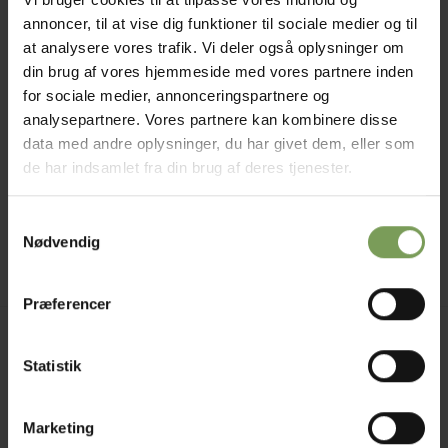
annoncer, til at vise dig funktioner til sociale medier og til
at analysere vores trafik. Vi deler også oplysninger om
din brug af vores hjemmeside med vores partnere inden
for sociale medier, annonceringspartnere og
STRIKKEOPSKRIFTER
analysepartnere. Vores partnere kan kombinere disse
Fluffy-Trøje i CubiCol og
data med andre oplysninger, du har givet dem, eller som
Kamgarn
Fra:
kr.
298,00
de har indsamlet fra din brug af deres tjenester.
Mærke:
Louise Irene Nielsen
,
Samtykkevalg
Nødvendig
Uldbutik
,
Uldbutikken
Præferencer
Jysk Naturpleje ApS
Statistik
Uldbutik.dk
Vormstrupvej 15
7540 Haderup
Marketing