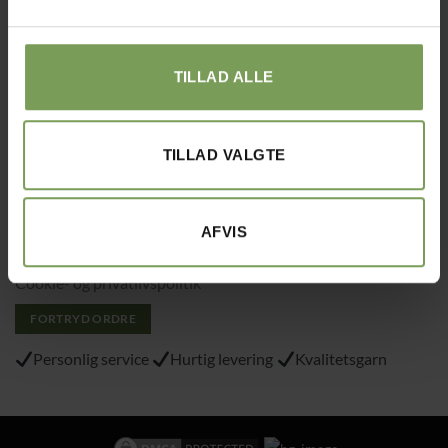
DanmarkSE nr. 41747323
E-mail:
kontakt@uldbutik.dk
Tlf.: 40215797
TILLAD ALLE
Varemærke
: “VA 2019 01362”
TILLAD VALGTE
Alt det med småt…
Handelsbetingelser
AFVIS
Om Uldbutik.dk
Cookie- og privatlivspolitik
FORTRYD ORDRE
Personlig service
Hurtig levering
Kvalitetsgarn